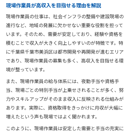
現場作業員が高収入を目指せる理由を解説
未経験でも高収入が叶う現場作業員勤務
現場作業員の仕事は、社会インフラの整備や建設現場の
現場作業員が高収入を狙える職場の特徴
進行など、地域の発展に欠かせない重要な役割を担って
高収入を得るための現場作業員選びのポイ
います。そのため、需要が安定しており、経験や資格を
ント
積むことで収入が大きく向上しやすいのが特徴です。特
千葉市美浜区で叶う安定した現場作業員生活
に千葉県千葉市美浜区は都市開発や再開発が進むエリア
現場作業員が高収入で安定生活を送る秘訣
であり、現場作業員の募集も多く、高収入を目指せる環
千葉市美浜区の現場作業員高収入の実態
境が整っています。
未経験から現場作業員で安定収入を目指す
また、現場作業員の給与体系には、夜勤手当や資格手
高収入現場作業員の生活メリットを紹介
当、現場ごとの特別手当が上乗せされることが多く、努
現場作業員が地域で高収入を得るポイント
力やスキルアップがそのまま収入に反映される仕組みが
資格取得支援付きで収入アップを実現
あります。実際に、資格取得をきっかけに月収が大幅に
増えたという声も現場ではよく聞かれます。
現場作業員の資格取得支援で高収入を目指
す
このように、現場作業員は安定した需要と手当の充実に