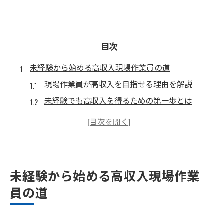
目次
未経験から始める高収入現場作業員の道
現場作業員が高収入を目指せる理由を解説
未経験でも高収入を得るための第一歩とは
現場作業員の仕事で安定収入を実現する方
法
高収入現場作業員になるための心構え
未経験歓迎の高収入現場作業員求人の特徴
未経験から始める高収入現場作業
高収入を狙うなら現場作業員がおすすめ
員の道
高収入現場作業員の魅力と将来性に迫る
現場作業員で高収入を得やすい理由とは