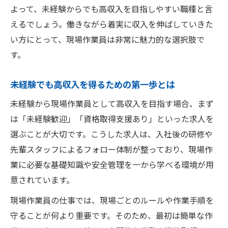
高収入現場作業員になれる資格取得の流れ
よって、未経験からでも高収入を目指しやすい職種と言
資格取得支援が高収入現場作業員の強み
えるでしょう。働きながら着実に収入を伸ばしていきた
い方にとって、現場作業員は非常に魅力的な選択肢で
未経験者も高収入現場作業員へのステップ
す。
現場作業員で高収入を得るための資格とは
現場作業員としてキャリアを築く方法
未経験でも高収入を得るための第一歩とは
高収入現場作業員からキャリアアップを目
未経験から現場作業員として高収入を目指す場合、まず
指す
は「未経験歓迎」「資格取得支援あり」といった求人を
現場作業員で高収入と将来性を同時に手に
選ぶことが大切です。こうした求人は、入社後の研修や
入れる
先輩スタッフによるフォロー体制が整っており、現場作
未経験から高収入現場作業員のキャリア事
業に必要な基礎知識や安全管理を一から学べる環境が用
例
意されています。
現場作業員で高収入を持続する働き方とは
現場作業員の仕事では、現場ごとのルールや作業手順を
高収入現場作業員の長期キャリア形成のコ
守ることが何より重要です。そのため、最初は簡単な作
ツ