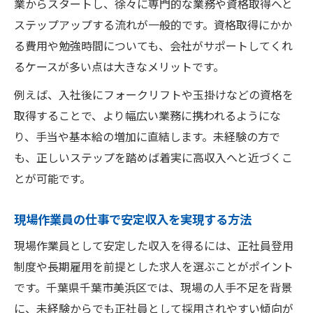
業からスタートし、徐々に専門的な業務や資格取得へと
高収入現場作業員の働き方と選び方
ステップアップする流れが一般的です。資格取得にかか
現場作業員で高収入を得る働き方の特徴
る費用や勉強時間についても、会社がサポートしてくれ
自分に合う高収入現場作業員求人の選び方
るケースが多い点は大きなメリットです。
高収入現場作業員が重視すべき職場環境
例えば、入社後にフォークリフトや玉掛けなどの資格を
未経験者が安心して高収入を目指すコツ
取得することで、より幅広い業務に携われるようにな
現場作業員の高収入求人を見極めるポイン
り、手当や基本給の増加に直結します。未経験の方で
ト
も、正しいステップを踏めば着実に高収入へと近づくこ
とが可能です。
現場作業員の仕事で安定収入を実現する方法
現場作業員として安定した収入を得るには、正社員登用
制度や長期雇用を前提とした求人を選ぶことがポイント
です。千葉県千葉市美浜区では、現場の人手不足を背景
に、未経験からでも正社員として採用されやすい傾向が