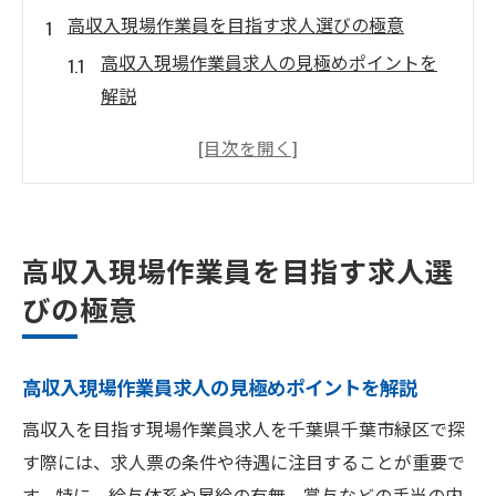
高収入現場作業員を目指す求人選びの極意
高収入現場作業員求人の見極めポイントを
解説
高収入現場作業員に人気の求人条件とは何
か
現場作業員求人で高収入を得るための必須
要素
高収入現場作業員を目指す求人選
高収入現場作業員を狙う求人選択の注意点
びの極意
高収入現場作業員求人の最新傾向と対策を
紹介
安定雇用と即収入を両立する現場仕事
高収入現場作業員求人の見極めポイントを解説
高収入現場作業員で安定雇用を得る方法と
高収入を目指す現場作業員求人を千葉県千葉市緑区で探
は
す際には、求人票の条件や待遇に注目することが重要で
現場作業員求人で即収入を実現するコツを
す。特に、給与体系や昇給の有無、賞与などの手当の内