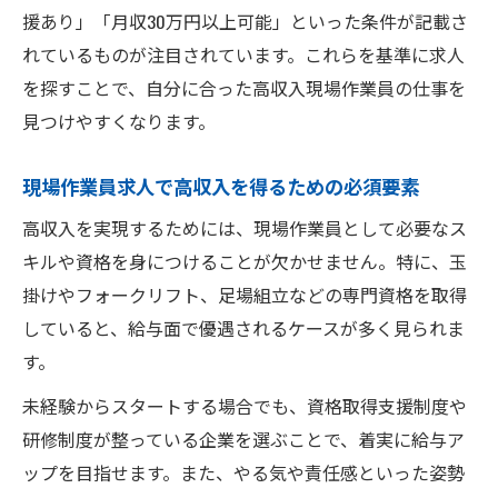
高収入現場作業員求人で未経験者が選ぶべ
援あり」「月収30万円以上可能」といった条件が記載さ
き条件
れているものが注目されています。これらを基準に求人
福利厚生が充実した現場作業員求人の見極め方
を探すことで、自分に合った高収入現場作業員の仕事を
高収入現場作業員求人で重視すべき福利厚
見つけやすくなります。
生
現場作業員求人の福利厚生チェックポイン
現場作業員求人で高収入を得るための必須要素
ト集
高収入を実現するためには、現場作業員として必要なス
高収入現場作業員が選ぶ福利厚生充実の求
キルや資格を身につけることが欠かせません。特に、玉
人
掛けやフォークリフト、足場組立などの専門資格を取得
福利厚生が魅力の高収入現場作業員求人と
していると、給与面で優遇されるケースが多く見られま
は
す。
現場作業員求人で確認したい待遇と福利厚
未経験からスタートする場合でも、資格取得支援制度や
生
研修制度が整っている企業を選ぶことで、着実に給与ア
キャリアアップも叶える高収入求人の選び方
ップを目指せます。また、やる気や責任感といった姿勢