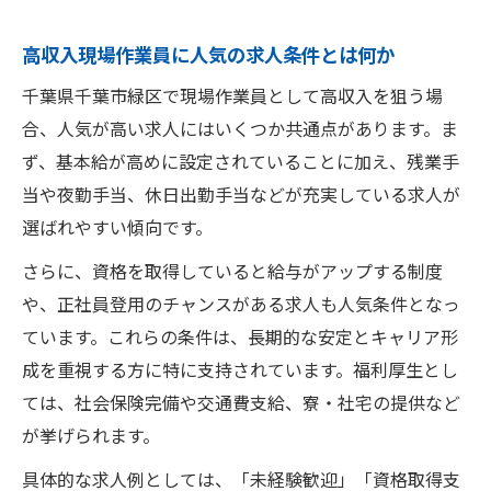
現場作業員求人で高収入を実現する地域事
高収入現場作業員に人気の求人条件とは何か
情
千葉県千葉市緑区で現場作業員として高収入を狙う場
注目の高収入現場作業員求人事例とその特
合、人気が高い求人にはいくつか共通点があります。ま
徴
ず、基本給が高めに設定されていることに加え、残業手
未経験から始める高収入現場作業員の道
当や夜勤手当、休日出勤手当などが充実している求人が
未経験で高収入現場作業員を目指すポイン
選ばれやすい傾向です。
ト
さらに、資格を取得していると給与がアップする制度
高収入現場作業員求人で未経験者が活躍す
や、正社員登用のチャンスがある求人も人気条件となっ
る理由
ています。これらの条件は、長期的な安定とキャリア形
未経験者歓迎の高収入現場作業員求人の特
成を重視する方に特に支持されています。福利厚生とし
徴
ては、社会保険完備や交通費支給、寮・社宅の提供など
未経験から高収入現場作業員になるための
が挙げられます。
準備
具体的な求人例としては、「未経験歓迎」「資格取得支