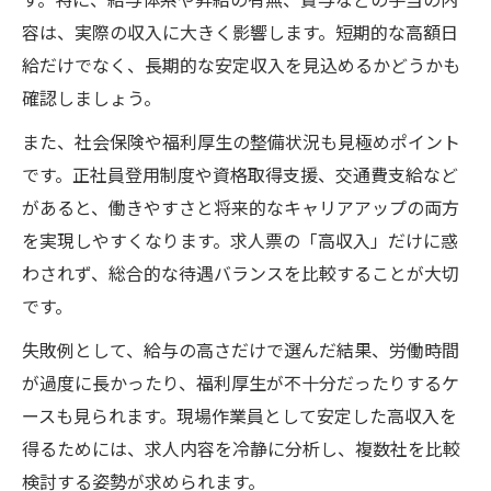
紹介
容は、実際の収入に大きく影響します。短期的な高額日
給だけでなく、長期的な安定収入を見込めるかどうかも
高収入現場作業員求人で即日収入を狙える
確認しましょう。
仕組み
安定雇用と高収入現場作業員の両立のポイ
また、社会保険や福利厚生の整備状況も見極めポイント
ント
です。正社員登用制度や資格取得支援、交通費支給など
現場作業員求人の即収入と安定雇用のバラ
があると、働きやすさと将来的なキャリアアップの両方
ンス
を実現しやすくなります。求人票の「高収入」だけに惑
わされず、総合的な待遇バランスを比較することが大切
千葉市緑区で注目の高収入現場作業員事情
です。
高収入現場作業員求人の注目ポイントを解
説
失敗例として、給与の高さだけで選んだ結果、労働時間
が過度に長かったり、福利厚生が不十分だったりするケ
現場作業員求人の高収入動向とその背景に
ースも見られます。現場作業員として安定した高収入を
迫る
得るためには、求人内容を冷静に分析し、複数社を比較
高収入現場作業員を目指す最新求人事情を
検討する姿勢が求められます。
紹介