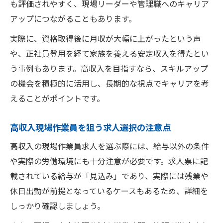
高収入現場作業員求人でキャリアアップを
も評価されやすく、現場リーダーや管理職へのキャリア
目指す秘訣
アップにつながることもあります。
現場作業員として高収入と成長を両立する
実際に、資格取得後に月収が大幅に上がったという声
選び方
や、正社員登用を経て家族を養える安定収入を得たとい
キャリアアップにつながる高収入現場作業
う事例もあります。高収入を目指すなら、スキルアップ
員求人
の機会を積極的に活用し、長期的な視点でキャリアを考
高収入現場作業員求人で資格取得支援を活
えることがポイントです。
用しよう
高収入現場作業員を狙う求人選択の注意点
高収入現場作業員求人がキャリア形成に役
立つ理由
高収入の現場作業員求人を選ぶ際には、給与以外の条件
や実際の労働環境にも十分注意が必要です。求人票に記
載されている給与が「見込み」であり、実際には残業や
休日出勤が前提となっているケースもあるため、詳細を
しっかり確認しましょう。