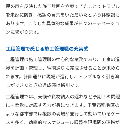
現場経験が育てる施工管理職の強み
民の声を反映した施工計画を立案できたことでトラブル
未経験者が知るべき施工管理の役割
を未然に防ぎ、感謝の言葉をいただいたという体験談も
未経験から始める施工管理職の基本的な役
あります。こうした具体的な成果が日々のモチベーショ
割
ンに繋がります。
施工管理職に求められる4つの管理業務とは
工程管理で感じる施工管理職の充実感
未経験者が施工管理職で身につけたい力
施工管理職の研修やサポート体制を解説
工程管理は施工管理職の中心的な業務であり、工事の進
捗を計画・管理し、納期通りに完成させることが求めら
未経験者が施工管理職で活躍するための心
れます。計画通りに現場が進行し、トラブルなく引き渡
構え
しができたときの達成感は格別です。
やめとけと言われる理由を徹底分析
施工管理職がやめとけと噂される背景を解
工程管理では、天候や資材納入の遅れなど予期せぬ問題
説
にも柔軟に対応する力が身につきます。千葉市稲毛区の
ような都市部では複数の現場が並行して動いているケー
施工管理職の残業や休日出勤の実態
スも多く、効率的なスケジュール調整や現場間の連携が
施工管理職が直面するストレス要因とは