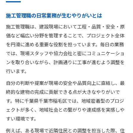
とは
施工管理職の日常業務が生むやりがいとは
地元密着の現場で施工管理職が活躍する理
由
施工管理職は、建設現場において工程・品質・安全・原
価など幅広い分野を管理することで、プロジェクト全体
施工管理職が多様な現場経験を積む環境
を円滑に進める重要な役割を担っています。毎日の業務
コミュニケーションが生む施工管理職の強
では、現場スタッフや協力会社と密にコミュニケーショ
み
ンを取り合いながら、計画通りに工事が進むよう調整を
千葉市稲毛区ならではの働きやすさと施工
行います。
管理職
自分の判断や提案が現場の安全や品質向上に直結し、最
現場の本音が示す施工管理職の特徴
終的な建物の完成に貢献できる点が大きなやりがいで
施工管理職の現場で求められるスキルとは
す。特に千葉県千葉市稲毛区では、地域密着型のプロジ
施工管理職が感じるチームワークの重要性
ェクトが多く、地域社会との繋がりや達成感を実感しや
現場の声から見る施工管理職の苦労と工夫
すい環境です。
施工管理職が実践する問題解決力の磨き方
例えば、ある現場で近隣住民との調整を担当した際、住