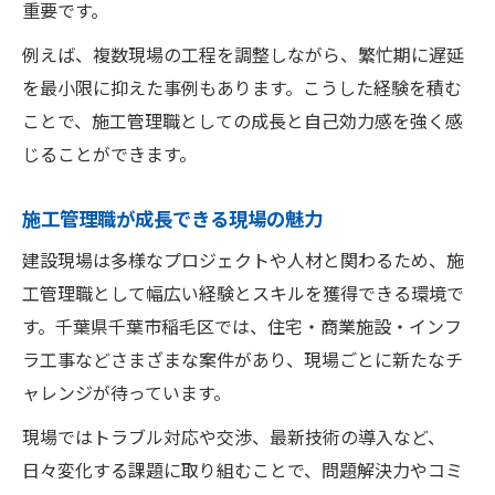
重要です。
施工管理職の責任の重さと給与のギャップ
例えば、複数現場の工程を調整しながら、繁忙期に遅延
施工管理職にありがちな課題とその対策法
を最小限に抑えた事例もあります。こうした経験を積む
千葉市稲毛区で働くメリットと課題
ことで、施工管理職としての成長と自己効力感を強く感
千葉市稲毛区で施工管理職を選ぶ利点を紹
じることができます。
介
施工管理職が得られる安定した雇用環境と
施工管理職が成長できる現場の魅力
は
建設現場は多様なプロジェクトや人材と関わるため、施
千葉市稲毛区で施工管理職が抱える課題
工管理職として幅広い経験とスキルを獲得できる環境で
施工管理職が享受できる働きやすさのポイ
す。千葉県千葉市稲毛区では、住宅・商業施設・インフ
ント
ラ工事などさまざまな案件があり、現場ごとに新たなチ
千葉市稲毛区の施工管理職が目指すキャリ
ャレンジが待っています。
アパス
現場ではトラブル対応や交渉、最新技術の導入など、
日々変化する課題に取り組むことで、問題解決力やコミ