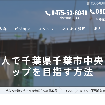
高収入の現
09
0475-53-6048
会社固定・FAX
※不在
内容
ビジョン
スタッフ
よくある質問
求人
求人で千葉県千葉市中央
ップを目指す方法
千葉で建設の求人なら株式会社斎藤工業
コラム
高収入の現場作業