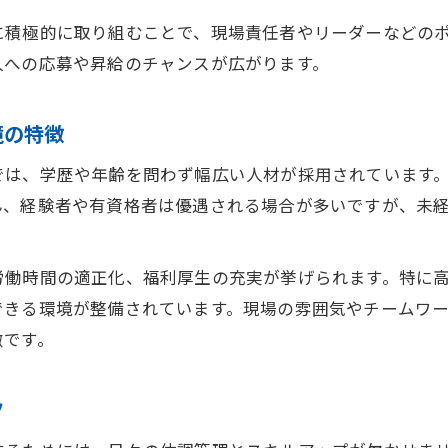
高収入現場作業員の福利厚生やサポート体制を比
に積極的に取り組むことで、現場責任者やリーダーなどの
人への応募や昇給のチャンスが広がります。
長く働ける高収入現場作業員職場の特徴とは
高収入現場作業員求人選びで失敗しないコツ
境の特徴
千葉市中央区で高収入現場作業員の未来を築くには
高収入現場作業員で叶えるキャリアアップ戦略
では、学歴や年齢を問わず幅広い人材が採用されています
千葉市中央区で高収入現場作業員の長期展望
ん、経験者や有資格者は優遇される場合が多いですが、未
高収入現場作業員の将来性と安定性について
高収入現場作業員で目指す理想の働き方とは
労働時間の適正化、福利厚生の充実が挙げられます。特に
できる環境が整備されています。現場の雰囲気やチームワ
高収入現場作業員の社会的価値と今後の役割
徴です。
ツ