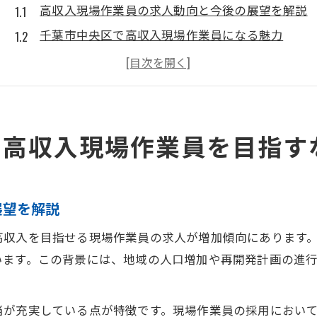
高収入現場作業員の求人動向と今後の展望を解説
千葉市中央区で高収入現場作業員になる魅力
現場作業員で高収入を実現するポイントとは
高収入現場作業員の採用条件と職場環境の特徴
高収入現場作業員で安定生活を得るコツ
未経験から高収入現場作業員に転身する方法
で高収入現場作業員を目指す
未経験でも高収入現場作業員を目指せる理由
高収入現場作業員の応募で準備すべきこと
展望を解説
未経験歓迎の高収入現場作業員求人の探し方
未経験で高収入現場作業員に転職する成功法
高収入を目指せる現場作業員の求人が増加傾向にあります
高収入現場作業員の研修やサポート体制の実態
います。この背景には、地域の人口増加や再開発計画の進
現場作業員の高収入求人が千葉市中央区で増加中
千葉市中央区で高収入現場作業員求人が増える理
当が充実している点が特徴です。現場作業員の採用におい