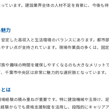
まっています。建設業界全体の人材不足を背景に、今後も
高収入現場作業員求人の最新トレンドを紹介
高収入現場作業員求人が多い職種や分野とは
増加中の高収入現場作業員求人を活かす方法
る魅力
高収入現場作業員求人の特徴と選び方のポイント
高収入現場作業員になるためのスキルアップ術
、安定した高収入と生活環境のバランスにあります。都市
しやすい点が支持されています。現場作業員の多くは、固
高収入現場作業員に必要なスキルと習得法
現場作業員で高収入を得るための資格取得術
家族や趣味の時間を確保しやすくなるのも大きなメリット
高収入現場作業員が磨きたい実践的スキル
て、千葉市中央区は非常に魅力的な選択肢となっています。
高収入現場作業員を目指す研修や講座の活用
現場作業員の高収入を支えるスキルアップ事例
トとは
安定した生活を実現する高収入現場作業員の選び方
高収入現場作業員で安定生活を得るための職場選
現場経験の積み重ねが重要です。特に建設機械や玉掛け、
未経験からでも資格支援制度を活用し、段階的にキャリア
高収入現場作業員で重視すべき働き方のポイント