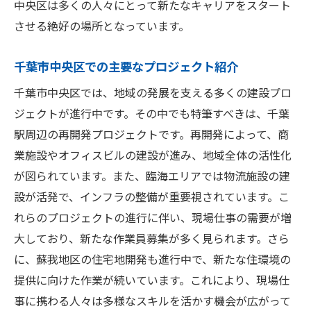
現場作業の効率を上げる新技術
中央区は多くの人々にとって新たなキャリアをスタート
千葉市内での新規プロジェクト情報
させる絶好の場所となっています。
求人情報から見る未来の展望
千葉市中央区での主要なプロジェクト紹介
人材不足への対応策とその展開
千葉市中央区では、地域の発展を支える多くの建設プロ
多様なスキルを活かせる千葉市中央区の現場仕
ジェクトが進行中です。その中でも特筆すべきは、千葉
事のチャンス
駅周辺の再開発プロジェクトです。再開発によって、商
異業種からの転職成功例
業施設やオフィスビルの建設が進み、地域全体の活性化
デジタルスキルが生きる現場仕事
が図られています。また、臨海エリアでは物流施設の建
多文化共生の中での適応力
設が活発で、インフラの整備が重要視されています。こ
コミュニケーション能力の重要性
れらのプロジェクトの進行に伴い、現場仕事の需要が増
柔軟な働き方が可能な現場環境
大しており、新たな作業員募集が多く見られます。さら
経験を積むことで広がるキャリアの可能性
に、蘇我地区の住宅地開発も進行中で、新たな住環境の
提供に向けた作業が続いています。これにより、現場仕
千葉市中央区の作業員募集と成長するキャリア
事に携わる人々は多様なスキルを活かす機会が広がって
パス