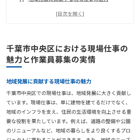
作業員募集の背景と現状
千葉市中央区での主要なプロジェクト紹介
現場仕事で求められる多様なスキル
千葉市中央区での職場環境と福利厚生
千葉市中央区における現場仕事の
作業員募集の応募方法とポイント
魅力と作業員募集の実情
成長する千葉市中央区で現場仕事を見つける方
法
地域発展に貢献する現場仕事の魅力
求人情報の効果的な探し方
千葉市中央区での現場仕事は、地域発展に大きく貢献し
地元企業とのネットワーク活用術
ています。現場仕事は、単に建物を建てるだけでなく、
オンライン求人サイトの活用法
地域のインフラを支え、住民の生活環境を向上させる重
地域の求人フェアとイベント参加
要な役割を果たしています。例えば、道路の整備や公園
職業紹介所を利用した効率的な探し方
のリニューアルなど、地域の暮らしをより良くするプロ
未経験者でも安心！現場仕事への転職サポ
ジェクトに携わることができます。また、地域のニーズ