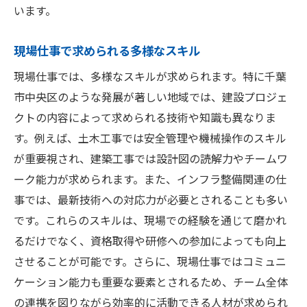
います。
長期的なキャリア形成のステップ
作業員から管理職へのキャリアアップ
現場仕事で求められる多様なスキル
成長産業におけるキャリアの魅力
現場仕事では、多様なスキルが求められます。特に千葉
キャリアチェンジのためのスキルアップ方
市中央区のような発展が著しい地域では、建設プロジェ
法
クトの内容によって求められる技術や知識も異なりま
地域の発展と共に成長する働き方
す。例えば、土木工事では安全管理や機械操作のスキル
未来のリーダーを育てる企業の取り組み
が重要視され、建築工事では設計図の読解力やチームワ
千葉市中央区で現場仕事を探す際の注目エリア
ーク能力が求められます。また、インフラ整備関連の仕
再開発が進む千葉駅周辺の可能性
事では、最新技術への対応力が必要とされることも多い
です。これらのスキルは、現場での経験を通じて磨かれ
インフラ整備が進む臨海エリア
るだけでなく、資格取得や研修への参加によっても向上
蘇我地区の新しい求人スポット
させることが可能です。さらに、現場仕事ではコミュニ
住宅地開発で注目される地域
ケーション能力も重要な要素とされるため、チーム全体
商業施設の増加で変わる求人情報
の連携を図りながら効率的に活動できる人材が求められ