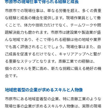
市原市の現場仕事で得られる経験と成長
斎藤工業が提供するサポート体制について
市原市での現場仕事は、単なる労働を超え、多くの貴重
作業員としてのキャリアアップ方法
な経験と成長の機会を提供します。現場作業員として働
現場仕事の応募に役立つ自己PRの作り方
くことで、体力や技術力だけでなく、チームワークや問
題解決能力も磨かれます。市原市は建設業や製造業が盛
市原市での現場仕事に必要な資格と研修
んな地域であり、そこで得られる経験は他の地域や業界
市原市が誇る現場仕事の魅力斎藤工業の求人情
でも高く評価されることでしょう。現場仕事はまた、自
報
己成長を促進するだけでなく、キャリアアップへと繋が
市原市の現場仕事が他地域と異なる魅力
る重要なステップとなります。斎藤工業での経験は、
斎藤工業の求人が人気の理由
個々のスキルを更に高め、新たな挑戦に備える絶好の機
地域の特性を活かした現場仕事の可能性
会です。
市原市での現場仕事が持つ将来性
斎藤工業の企業文化と現場仕事の関係
地域密着型の企業が求めるスキルと人物像
市原市での現場仕事が生み出すコミュニテ
市原市にある地域密着型の企業、特に斎藤工業のような
ィ
現場仕事の企業が求めるスキルや人物像は、実際の現場