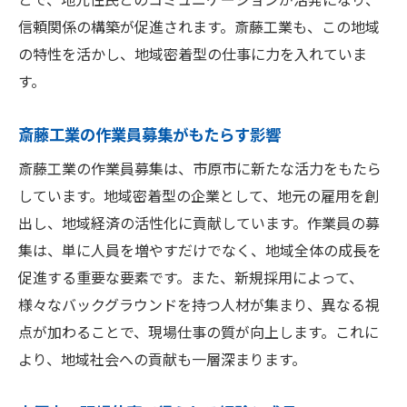
市原市での現場仕事に求められる柔軟性
信頼関係の構築が促進されます。斎藤工業も、この地域
斎藤工業で新たな一歩市原市の現場仕事に参加
の特性を活かし、地域密着型の仕事に力を入れていま
しよう
す。
市原市での新しい職場環境を体験する
斎藤工業の作業員募集がもたらす影響
斎藤工業でのキャリア形成のステップ
現場仕事のプロフェッショナルになるため
斎藤工業の作業員募集は、市原市に新たな活力をもたら
に
しています。地域密着型の企業として、地元の雇用を創
出し、地域経済の活性化に貢献しています。作業員の募
斎藤工業の現場で学ぶ実務スキル
集は、単に人員を増やすだけでなく、地域全体の成長を
市原市での現場仕事がもたらす社会貢献
促進する重要な要素です。また、新規採用によって、
地域の発展に貢献する仕事のやりがい
様々なバックグラウンドを持つ人材が集まり、異なる視
作業員募集のポイント市原市で現場仕事の扉を
点が加わることで、現場仕事の質が向上します。これに
開く
より、地域社会への貢献も一層深まります。
応募前にチェックすべき現場仕事の条件
市原市での現場仕事に対する期待と不安