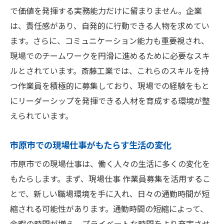
現場仕事を通じてスキルを活かす市原市でのキ
で価値を発揮する実務能力だけに留まりません。企業
ャリアチャンス
は、責任感があり、自発的に行動できる人物を求めてい
ます。さらに、コミュニケーション能力も重要視され、
現場仕事がもたらすスキルアップの機会
現場でのチームワークを円滑に進めるために必要なスキ
市原市でのキャリア形成に必要な要素
ルとされています。斎藤工業では、これらのスキルを持
斎藤工業での経験が将来に繋がる理由
つ作業員を積極的に募集しており、現場での経験をもと
市原市の現場仕事が広げる可能性
にリーダーシップを発揮できる人材を育成する環境が整
プロフェッショナルとしての成長ストーリ
えられています。
ー
市原市での現場仕事が提供する挑戦の場
市原市での現場仕事がもたらす生活の変化
新たなキャリアの始まり市原市で作業員募集の
市原市での現場仕事は、働く人々の生活に多くの変化を
魅力とは
もたらします。まず、現場仕事 作業員募集を活用するこ
キャリアの転機としての市原市での現場仕
とで、新しい職場環境を手に入れ、日々の通勤時間が短
事
縮される可能性があります。通勤時間の短縮によって、
斎藤工業の作業員募集が提供する新しい未
余暇の時間が増え、プライベートな時間をより充実させ