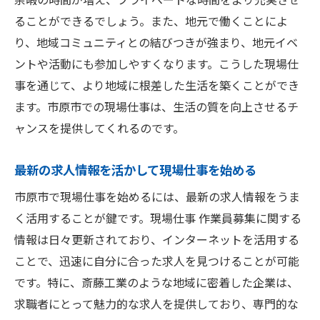
来
ることができるでしょう。また、地元で働くことによ
り、地域コミュニティとの結びつきが強まり、地元イベ
市原市での現場仕事がもたらすライフスタ
ントや活動にも参加しやすくなります。こうした現場仕
イル
事を通じて、より地域に根差した生活を築くことができ
市原市での現場仕事に求められる心構え
ます。市原市での現場仕事は、生活の質を向上させるチ
斎藤工業でのキャリアスタートの流れ
ャンスを提供してくれるのです。
市原市での現場仕事がもたらす安心と安定
市原市の現場仕事で未来を築く斎藤工業の魅力
最新の求人情報を活かして現場仕事を始める
市原市での現場仕事が未来を切り開く理由
市原市で現場仕事を始めるには、最新の求人情報をうま
斎藤工業がもたらす成長機会とは
く活用することが鍵です。現場仕事 作業員募集に関する
市原市で現場仕事を選ぶメリット
情報は日々更新されており、インターネットを活用する
斎藤工業の現場仕事が目指す方向性
ことで、迅速に自分に合った求人を見つけることが可能
です。特に、斎藤工業のような地域に密着した企業は、
地域に貢献する現場仕事の価値
求職者にとって魅力的な求人を提供しており、専門的な
市原市での現場仕事が提供する安定性