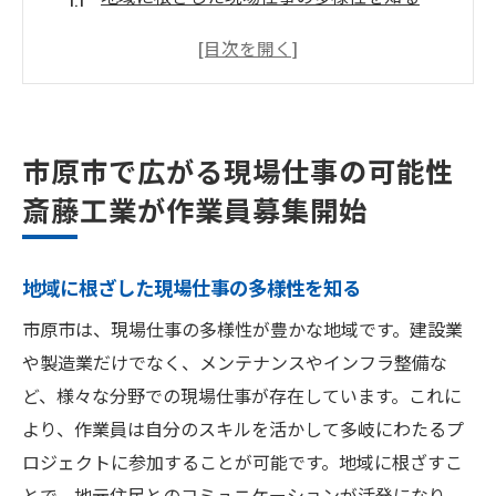
斎藤工業の作業員募集がもたらす影響
市原市の現場仕事で得られる経験と成長
地域密着型の企業が求めるスキルと人物像
市原市での現場仕事がもたらす生活の変化
市原市で広がる現場仕事の可能性
最新の求人情報を活かして現場仕事を始め
斎藤工業が作業員募集開始
る
現場仕事の未来を切り開く市原市で斎藤工業が
地域に根ざした現場仕事の多様性を知る
求める人材
求められるスキルと経験とは何か
市原市は、現場仕事の多様性が豊かな地域です。建設業
や製造業だけでなく、メンテナンスやインフラ整備な
未来の現場を支えるための人材育成方針
ど、様々な分野での現場仕事が存在しています。これに
斎藤工業が目指す現場仕事の未来像
より、作業員は自分のスキルを活かして多岐にわたるプ
市原市で成長を続ける企業の魅力
ロジェクトに参加することが可能です。地域に根ざすこ
現場仕事の新しいキャリアパスを探る
とで、地元住民とのコミュニケーションが活発になり、