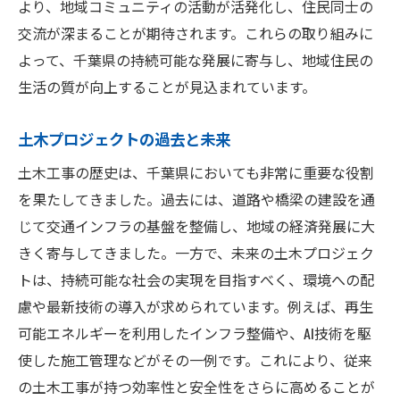
安全で快適な生活空間の提供
より、地域コミュニティの活動が活発化し、住民同士の
交流が深まることが期待されます。これらの取り組みに
住民参加型のプロジェクト企画
よって、千葉県の持続可能な発展に寄与し、地域住民の
地域福祉の向上と持続可能なコミュニティ
生活の質が向上することが見込まれています。
構築
環境に配慮した千葉県の土木プロジェクト
土木プロジェクトの過去と未来
エコフレンドリーな工法の採用
土木工事の歴史は、千葉県においても非常に重要な役割
自然環境保護への取り組み
を果たしてきました。過去には、道路や橋梁の建設を通
グリーンインフラの導入事例
じて交通インフラの基盤を整備し、地域の経済発展に大
環境影響評価の実施と結果
きく寄与してきました。一方で、未来の土木プロジェク
持続可能な都市開発の事例
トは、持続可能な社会の実現を目指すべく、環境への配
環境教育と住民意識の向上
慮や最新技術の導入が求められています。例えば、再生
可能エネルギーを利用したインフラ整備や、AI技術を駆
防災対策を強化する千葉県の土木工事
使した施工管理などがその一例です。これにより、従来
地震対策を重視した建設計画
の土木工事が持つ効率性と安全性をさらに高めることが
洪水防止のための水管理システム