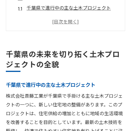
千葉県で進行中の主な土木プロジェクト
地域社会へのインパクトと期待される成果
土木プロジェクトの過去と未来
プロジェクトの計画手法と進捗管理
斎藤工業の土木工事におけるリーダーシッ
千葉県の未来を切り拓く土木プロ
プ
ジェクトの全貌
地域住民との協働によるプロジェクト成功
持続可能な発展を目指す千葉県の土木工事
千葉県で進行中の主な土木プロジェクト
環境を考慮した設計と施工
株式会社斎藤工業が千葉県で手掛ける主な土木プロジェ
自然資源の保護と再利用
クトの一つに、新しい住宅地の整備があります。このプ
再生可能エネルギーの活用
ロジェクトは、住宅供給の増加とともに地域の生活環境
省エネルギー技術の導入
を改善することを目的としています。最新の土木技術を
持続可能性を支える土木工事の事例
駆使し、快適で住みやすい住宅地を創り上げることに注