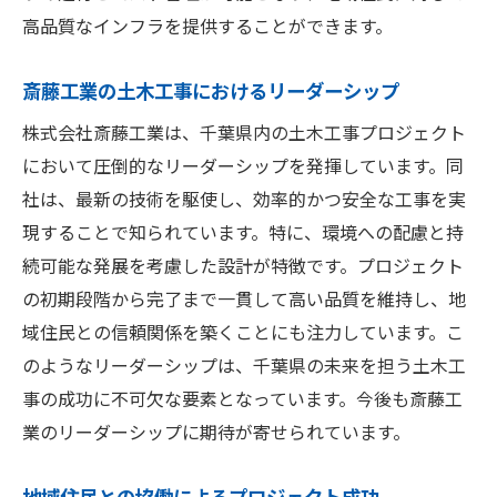
地域住民との対話と共創
高品質なインフラを提供することができます。
教育機関との連携による人材育成
斎藤工業の土木工事におけるリーダーシップ
地域経済の活性化と新規事業創出
株式会社斎藤工業は、千葉県内の土木工事プロジェクト
都市と農村のバランスを取る開発
において圧倒的なリーダーシップを発揮しています。同
持続可能な社会を目指した土木政策
社は、最新の技術を駆使し、効率的かつ安全な工事を実
地域の歴史と文化を尊重する開発
現することで知られています。特に、環境への配慮と持
続可能な発展を考慮した設計が特徴です。プロジェクト
の初期段階から完了まで一貫して高い品質を維持し、地
域住民との信頼関係を築くことにも注力しています。こ
のようなリーダーシップは、千葉県の未来を担う土木工
事の成功に不可欠な要素となっています。今後も斎藤工
業のリーダーシップに期待が寄せられています。
地域住民との協働によるプロジェクト成功