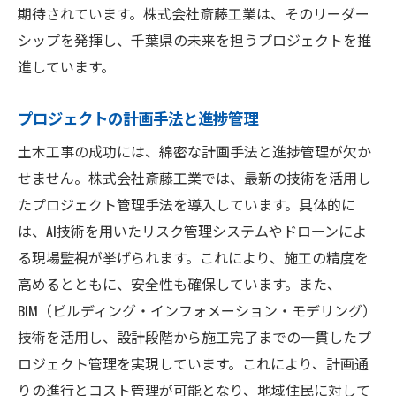
期待されています。株式会社斎藤工業は、そのリーダー
台風対策と強風に耐える構造物
シップを発揮し、千葉県の未来を担うプロジェクトを推
防災訓練と地域協力の強化
進しています。
緊急対応システムの整備
プロジェクトの計画手法と進捗管理
防災に配慮したインフラの設計
千葉県のインフラ強化を担う土木プロジェクト
土木工事の成功には、綿密な計画手法と進捗管理が欠か
交通ネットワークの拡充と改善
せません。株式会社斎藤工業では、最新の技術を活用し
たプロジェクト管理手法を導入しています。具体的に
電力供給システムの強化
は、AI技術を用いたリスク管理システムやドローンによ
上下水道の拡張と維持管理
る現場監視が挙げられます。これにより、施工の精度を
通信インフラの最新化
高めるとともに、安全性も確保しています。また、
地域の経済発展を支える基盤整備
BIM（ビルディング・インフォメーション・モデリング）
未来の都市計画とインフラ整備の展望
技術を活用し、設計段階から施工完了までの一貫したプ
地域の未来を支える千葉県の土木工事の取り組
ロジェクト管理を実現しています。これにより、計画通
み
りの進行とコスト管理が可能となり、地域住民に対して