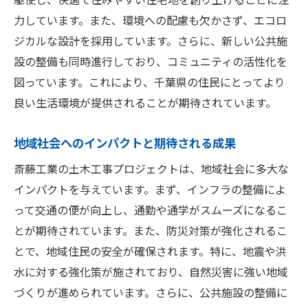
地域経済への貢献と雇用創出
力しています。また、環境への配慮も欠かさず、エコロ
最新技術で進化する千葉県の土木インフラ
ジカルな設計を採用しています。さらに、新しい公共施
デジタル技術の活用と効率化
設の整備も同時進行しており、コミュニティの活性化を
ドローンとAIによる現場監視
図っています。これにより、千葉県の住民にとってより
良い生活環境が提供されることが期待されています。
スマートインフラの導入実例
先端材料の使用とその利点
地域社会へのインパクトと期待される成果
3Dプリンティング技術の応用
斎藤工業の土木工事プロジェクトは、地域社会に多大な
未来志向の土木工事計画
インパクトを与えています。まず、インフラの整備によ
地域住民の生活向上に貢献する千葉県の土木工
って交通の便が向上し、通勤や通学がスムーズになるこ
事
とが期待されています。また、防災対策が強化されるこ
新しい住宅地の整備と住環境の向上
とで、地域住民の安全が確保されます。特に、地震や洪
公共施設の充実と住民サービスの改善
水に対する強化策が施されており、自然災害に強い地域
交通インフラの発展と利便性向上
づくりが進められています。さらに、公共施設の整備に