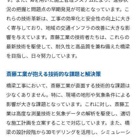
斎藤工業の現地での取り組みと工夫
況の把握と問題点の早期発見が可能となっています。こ
未来の交通インフラを見据えた千葉県東金市の
れらの技術革新は、工事の効率化と安全性の向上に大き
橋梁工事
く寄与しており、地域の交通インフラの改善に大きな影
将来的な交通需要を見据えた設計
響を与えています。斎藤工業の技術者たちは、これらの
持続可能なインフラの実現
最新技術を駆使して、耐久性と高品質を兼ね備えた橋梁
を目指し、日々努力しています。
橋梁工事と都市計画の連携
新技術の導入によるインフラの進化
斎藤工業が抱える技術的な課題と解決策
次世代の交通インフラへの期待
橋梁工事において、斎藤工業が直面する技術的な課題は
長期的なメンテナンス計画と取り組み
少なくありません。特に、現場の地形や気象条件による
斎藤工業が手がける東金市の橋梁工事安全性と
影響が大きな課題となっています。これに対し、斎藤工
耐久性の確保
業は高度な測量技術と気象データの解析を駆使し、適切
安全性を最優先とした施工方法
な施工計画を立案することで対応しています。また、橋
耐久性を高めるための材料と技術
梁の設計段階から3Dモデリングを活用し、シミュレーシ