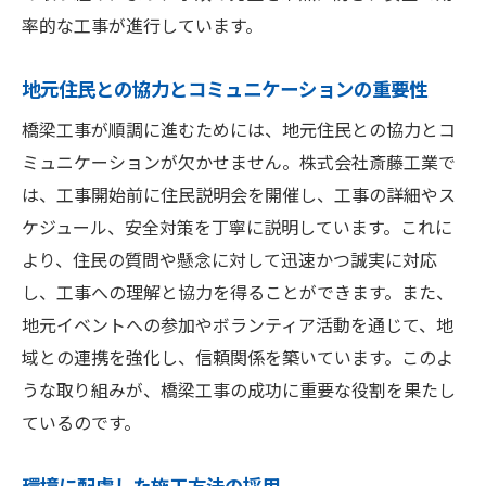
斎藤工業が持つ技術的優位性
率的な工事が進行しています。
千葉県東金市橋梁工事未来への架け橋斎藤工業
の役割
地元住民との協力とコミュニケーションの重要性
未来を見据えたプロジェクトの意義
橋梁工事が順調に進むためには、地元住民との協力とコ
社会的責任と企業の取り組み
ミュニケーションが欠かせません。株式会社斎藤工業で
地域社会への貢献と影響
は、工事開始前に住民説明会を開催し、工事の詳細やス
ケジュール、安全対策を丁寧に説明しています。これに
斎藤工業の長期ビジョンと戦略
より、住民の質問や懸念に対して迅速かつ誠実に対応
持続可能なインフラの実現
し、工事への理解と協力を得ることができます。また、
未来の交通インフラを支える人材育成
地元イベントへの参加やボランティア活動を通じて、地
域との連携を強化し、信頼関係を築いています。このよ
うな取り組みが、橋梁工事の成功に重要な役割を果たし
ているのです。
環境に配慮した施工方法の採用