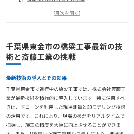
斎藤工業が抱える技術的な課題と解決策
耐久性を高めるための新しい材料の使用
現場での安全対策とその実践
地元住民との協力とコミュニケーションの
千葉県東金市の橋梁工事最新の技
重要性
術と斎藤工業の挑戦
環境に配慮した施工方法の採用
地域交通を支える斎藤工業の橋梁工事現場から
最新技術の導入とその効果
の報告
現場の進捗状況と今後の予定
千葉県東金市で進行中の橋梁工事では、株式会社斎藤工
業が最新技術を積極的に導入しています。特に注目すべ
作業員と技術者の声
きは、ドローンを利用した現場測量と3Dモデリング技術
交通規制とその影響
の活用です。これにより、現場の状況をリアルタイムで
周辺地域への配慮と対策
把握し、施工の精度を大幅に向上させることができま
橋梁工事が地域経済に与える影響
す。また、AIを用いた施工管理システムにより、進捗状