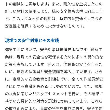
トの削減にも寄与します。また、耐久性を重視したこの
プロジェクトの概要と目的
新しい材料の使用により、橋の安全性も大幅に向上しま
設計段階での工夫と新技術の採用
す。このような材料の採用は、将来的な交通インフラの
施工段階での課題と解決策
安定性を確保するために欠かせないものです。
長期的なインフラ維持管理計画
地域経済と交通インフラの関係
現場での安全対策とその実践
千葉県東金市の将来の交通計画
橋梁工事において、安全対策は最優先事項です。斎藤工
斎藤工業の技術力が光る千葉県東金市の橋梁工
業は、現場での安全性を確保するために多くの具体的な
事
対策を実施しています。例えば、作業員の安全を守るた
技術力の高さを証明する具体的な事例
めに、最新の保護具と安全装備を導入しています。さら
に、定期的な安全教育と訓練を行い、全ての作業員が安
プロジェクトの進行管理と効率化
全に対する意識を高めるよう努めています。また、現場
地元住民からの評価とフィードバック
の状況に応じたリスクアセスメントを行い、その結果に
チームワークと技術力の結集
基づいた具体的な対策を迅速に実施しています。これら
次世代技術の導入とその影響
の取り組みにより、事故の発生を未然に防ぎ、安全で効