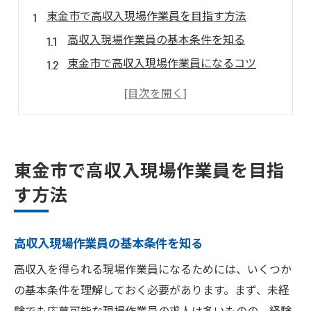
東金市で高収入現場作業員を目指す方法
高収入現場作業員の基本条件を知る
東金市で高収入現場作業員になるコツ
現場作業員で収入を上げる実践ポイント
高収入を狙う現場作業員の転職戦略
現場作業員の高収入求人を見極める方法
現場作業員が東金市で収入を上げる秘訣
東金市で高収入現場作業員を目指
高収入現場作業員に近づく経験の積み方
す方法
現場作業員の収入アップに役立つ資格
東金市で高収入現場作業員の採用傾向
高収入現場作業員の基本条件を知る
現場作業員の年収アップに必要な視点
高収入を得られる現場作業員になるためには、いくつか
収入増を目指す現場作業員の働き方改革
の基本条件を理解しておく必要があります。まず、未経
高収入をつかむ現場作業員の求人傾向
験でも応募可能な現場作業員の求人は多いものの、経験