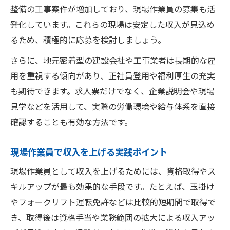
東金市の現場作業員募集動向を分析
整備の工事案件が増加しており、現場作業員の募集も活
高収入現場作業員募集の選び方ポイント
発化しています。これらの現場は安定した収入が見込め
るため、積極的に応募を検討しましょう。
現場作業員募集で注目される条件とは
東金市で高収入現場作業員採用の流れ
さらに、地元密着型の建設会社や工事業者は長期的な雇
現場作業員高収入のための資格とスキル
用を重視する傾向があり、正社員登用や福利厚生の充実
も期待できます。求人票だけでなく、企業説明会や現場
高収入現場作業員資格取得のメリット
見学などを活用して、実際の労働環境や給与体系を直接
現場作業員高収入を叶えるスキル習得
確認することも有効な方法です。
資格が収入に直結する現場作業員の現実
高収入現場作業員のためのおすすめ資格
現場作業員で収入を上げる実践ポイント
スキルアップで高収入現場作業員を目指す
現場作業員として収入を上げるためには、資格取得やス
キルアップが最も効果的な手段です。たとえば、玉掛け
やフォークリフト運転免許などは比較的短期間で取得で
き、取得後は資格手当や業務範囲の拡大による収入アッ