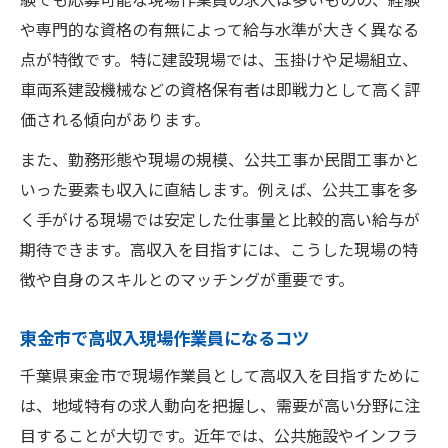
高収入現場作業員求人の最新動向を解説
や専門的な資格の有無によって給与水準が大きく異なる
東金市で需要が高い現場作業員の特徴
点が特徴です。特に建設現場では、玉掛けや足場組立、
現場作業員求人で重視されるポイント
車両系建設機械などの資格保有者は即戦力として高く評
高収入を実現できる現場作業員の条件
価される傾向があります。
現場作業員求人を比較して収入アップ
また、勤務形態や現場の規模、公共工事か民間工事かと
未経験から現場作業員で年収アップを狙う
いった要素も収入に直結します。例えば、公共工事を多
く手がける現場では安定した仕事量と比較的高い給与が
未経験高収入現場作業員の始め方
期待できます。高収入を目指すには、こうした現場の特
現場作業員で未経験が収入を伸ばすには
徴や自身のスキルとのマッチングが重要です。
高収入現場作業員への転職成功事例
未経験現場作業員が目指せる年収とは
東金市で高収入現場作業員になるコツ
未経験でも高収入現場作業員を実現
千葉県東金市で現場作業員として高収入を目指すために
千葉県東金市の現場作業員募集の最新事情
は、地域特有の求人動向を把握し、需要が高い分野に注
高収入現場作業員求人が増加する背景
目することが大切です。近年では、公共施設やインフラ