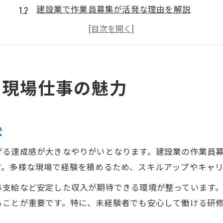
建設業で作業員募集が活発な理由を解説
現場仕事が千葉市緑区で人気の背景とは
現場仕事と作業員募集の将来性について
千葉市緑区の現場仕事に向いている人の特徴
未経験から挑戦できる作業員募集情報
る現場仕事の魅力
未経験歓迎の現場仕事が増える理由とは
作業員募集で重視される未経験者のポイント
状
未経験から現場仕事デビューを成功させるコツ
建設業未経験者向け作業員募集の特徴解説
げる達成感が大きなやりがいとなります。建設業の作業員
未経験でも安心な現場仕事の研修制度とは
す。多様な現場で経験を積めるため、スキルアップやキャ
現場仕事を始めるなら今がチャンス
与支給など安定した収入が期待できる環境が整っています
現場仕事の作業員募集が今注目される理由
ることが重要です。特に、未経験者でも安心して働ける研
今が建設業で作業員募集に応募しやすい理由