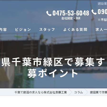
建設
09
0475-53-6048
会社固定・FAX
※不在
内容
ビジョン
スタッフ
よくある質問
求人
葉県千葉市緑区で募集す
募ポイント
千葉で建設の求人なら株式会社斎藤工業
コラム
建設業で作