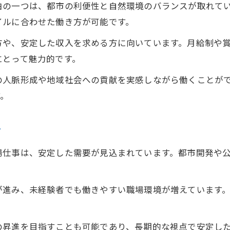
由の一つは、都市の利便性と自然環境のバランスが取れて
建設業の現場作業で感じるやりがいとは
イルに合わせた働き方が可能です。
現場仕事の作業員募集でよくある質問と回答
方や、安定した収入を求める方に向いています。月給制や
希望に合った現場仕事を探すコツ
にとって魅力的です。
作業員募集で希望条件を絞り込むポイント
の人脈形成や地域社会への貢献を実感しながら働くことが
現場仕事で自分に合う職場を見つける方法
す。
求人検索で活用したい現場仕事の探し方
作業員募集情報を比較する際の注意点
て
自分の強みを活かせる現場仕事の見極め方
場仕事は、安定した需要が見込まれています。都市開発や
が進み、未経験者でも働きやすい職場環境が増えています
。
の昇進を目指すことも可能であり、長期的な視点で安定し