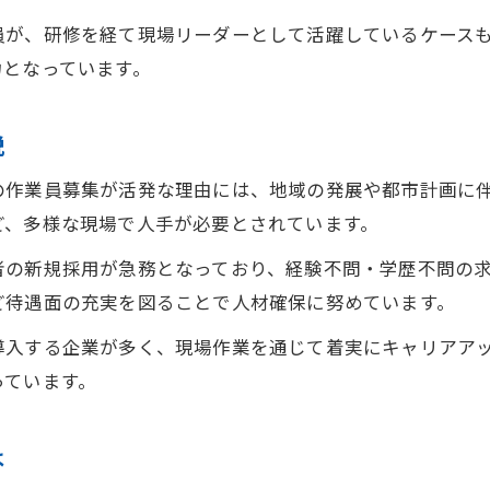
現場仕事スタートに適したタイミングとは
員が、研修を経て現場リーダーとして活躍しているケース
作業員募集が急増中の千葉市緑区事情
力となっています。
現場仕事未経験者が今狙うべき募集情報
説
安心して働ける作業員募集のポイント
現場仕事で重視すべき作業員募集の条件
の作業員募集が活発な理由には、地域の発展や都市計画に
建設業の作業員募集で確認したい福利厚生
ど、多様な現場で人手が必要とされています。
安心して働ける現場仕事の職場環境とは
者の新規採用が急務となっており、経験不問・学歴不問の
作業員募集の求人選びで見るべきポイント
ど待遇面の充実を図ることで人材確保に努めています。
現場仕事応募前に知るべき安全対策とは
導入する企業が多く、現場作業を通じて着実にキャリアア
千葉県千葉市緑区で働く現場作業の実態
っています。
現場仕事の一日と作業員募集の仕事内容
千葉市緑区の現場仕事で求められるスキル
は
作業員募集から入社後の現場仕事の流れ