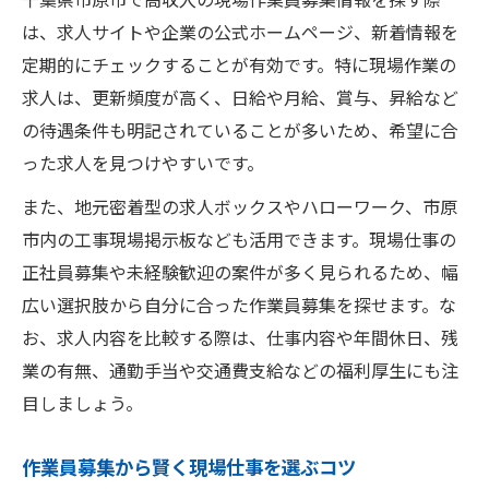
作業員募集から分かるボーナス・待遇事情
は、求人サイトや企業の公式ホームページ、新着情報を
未経験でも挑戦できる現場作業員の魅力
定期的にチェックすることが有効です。特に現場作業の
未経験歓迎の現場仕事で得られる高収入
求人は、更新頻度が高く、日給や月給、賞与、昇給など
作業員募集で未経験OK求人の特徴を知る
の待遇条件も明記されていることが多いため、希望に合
現場仕事で未経験から成長するためのポイ
った求人を見つけやすいです。
ント
また、地元密着型の求人ボックスやハローワーク、市原
未経験作業員募集での安心サポート内容
市内の工事現場掲示板なども活用できます。現場仕事の
未経験でも高収入を目指せる現場仕事の工
正社員募集や未経験歓迎の案件が多く見られるため、幅
夫
広い選択肢から自分に合った作業員募集を探せます。な
市原市内で選ばれる現場仕事の特徴
お、求人内容を比較する際は、仕事内容や年間休日、残
業の有無、通勤手当や交通費支給などの福利厚生にも注
作業員募集が多い市原市の現場仕事事情
目しましょう。
市原市で人気の高収入現場仕事の共通点
現場仕事で選ばれる作業員募集の魅力とは
作業員募集から賢く現場仕事を選ぶコツ
市原市の現場仕事が支持される理由を解説