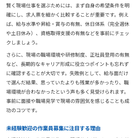
賢く現場仕事を選ぶためには、まず自身の希望条件を明
作業員募集内容に見る職場環境の違い
確にし、求人票を細かく比較することが重要です。例え
現場作業員として安定収入を目指す方法
ば、給与水準や昇給・賞与の有無、休日体系（完全週休
安定収入を実現する現場仕事のコツ
や土日休み）、資格取得支援の有無などを事前にチェッ
作業員募集で安定を重視するポイント
クしましょう。
現場仕事選びで失敗しない作業員募集活用
さらに、現場の職場環境や研修制度、正社員登用の有無
収入が安定する現場作業員の働き方改革
など、長期的なキャリア形成に役立つポイントも忘れず
作業員募集時の福利厚生チェックリスト
に確認することが大切です。失敗例として、給与面だけ
資格支援がある現場仕事でスキルを磨く
で選んだ結果、思っていたよりも残業が多かったり、職
場環境が合わなかったという声も多く見受けられます。
資格支援付き作業員募集で現場仕事に挑戦
事前に面接や職場見学で現場の雰囲気を感じることも成
現場作業員がスキルアップできる制度とは
功のコツです。
作業員募集で注目すべき資格取得サポート
現場仕事で資格を活かし高収入を目指す方
未経験歓迎の作業員募集に注目する理由
法