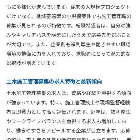
もに多様化が進んでいます。従来の大規模プロジェクト
ワークライフバランス重視の転職先選び
だけでなく、地域密着型の小規模案件でも施工管理職の
自分に合った職場を選ぶための視点
募集が見られるのが特徴です。転職希望者は、自分の強
土木施工管理募集で重視すべき職場環境
みやキャリアパスを明確にしたうえで応募先を選ぶこと
長く働ける転職先の見つけ方を紹介
が大切です。また、企業側も福利厚生や働きやすい職場
転職活動で押さえたい求人情報の見極め方
環境の整備に力を入れており、求職者にとって魅力的な
土木施工管理募集の求人選びで失敗しない
選択肢が増えています。
方法
土木施工管理募集の求人特徴と最新傾向
信頼できる求人情報の見極めポイント
土木施工管理募集の求人は、資格や経験を重視する傾向
転職活動で重視すべき求人内容とは
が強まっています。特に、施工管理技士や現場監督経験
土木施工管理募集の求人票で注意したい項
者は即戦力として高く評価されます。近年は、福利厚生
目
やワークライフバランスを重視する求人も増加してお
面接前に確認すべき求人情報の要点
り、働きやすさをアピールする企業が目立ちます。応募
転職成功へ導く求人情報の読み解き方
の際は、求人票の条件や職場環境をしっかり確認し、自