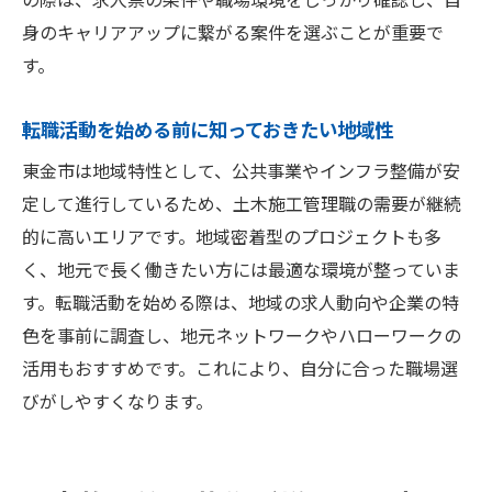
将来を見据えたキャリアアップの秘訣
身のキャリアアップに繋がる案件を選ぶことが重要で
土木施工管理募集で描く長期的なキャリア
す。
設計
将来を見据えたスキルアップのポイント
転職活動を始める前に知っておきたい地域性
キャリアアップを叶える転職戦略の立て方
東金市は地域特性として、公共事業やインフラ整備が安
土木施工管理募集を活かした成長の道筋
定して進行しているため、土木施工管理職の需要が継続
的に高いエリアです。地域密着型のプロジェクトも多
マネジメント職を目指すための準備とは
く、地元で長く働きたい方には最適な環境が整っていま
転職で実現するキャリアアップの展望
す。転職活動を始める際は、地域の求人動向や企業の特
色を事前に調査し、地元ネットワークやハローワークの
活用もおすすめです。これにより、自分に合った職場選
びがしやすくなります。