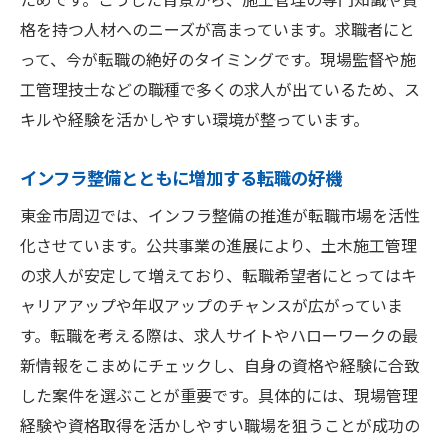
東金市の成長を支える土木施工管理の役割
格を持つ人材へのニーズが高まっています。求職者にと
年収アップを目指す転職術を徹底解説
って、今が転職の絶好のタイミングです。現場監督や施
土木施工管理募集で年収アップを実現する
工管理技士などの職種で多くの求人が出ているため、ス
コツ
キルや経験を活かしやすい環境が整っています。
待遇交渉で差をつける転職活動のポイント
インフラ整備とともに増加する転職の好機
年収アップに役立つ土木施工管理の戦略
東金市周辺では、インフラ整備の推進が転職市場を活性
経験と資格を活かした賢い転職方法
化させています。公共事業の進展により、土木施工管理
転職時に押さえたい給与アップの秘訣
の求人が安定して増えており、転職希望者にとってはキ
土木施工管理募集で収入を伸ばす具体策
ャリアアップや年収アップのチャンスが広がっていま
資格が活きる土木施工管理の転職戦略
す。転職を考える際は、求人サイトやハローワークの最
資格取得が有利に働く土木施工管理募集
新情報をこまめにチェックし、自身の資格や経験に合致
転職で活きる土木施工管理技士の強み
した案件を選ぶことが重要です。具体的には、現場管理
資格を武器にした転職戦略の立て方
経験や資格取得を活かしやすい職場を狙うことが成功の