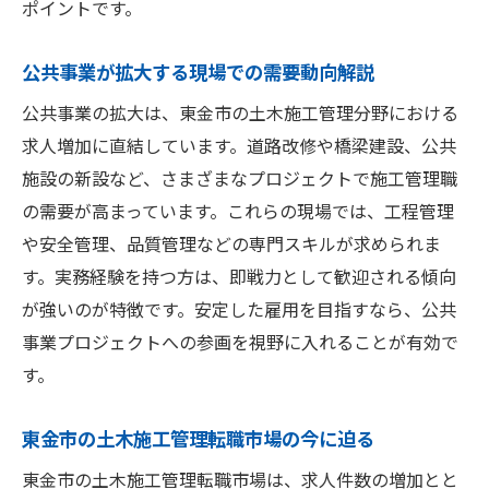
土木施工管理募集で評価される資格とは
ポイントです。
2級・1級資格の活用方法を徹底解説
公共事業が拡大する現場での需要動向解説
資格取得後の転職活動で成功する秘訣
公共事業の拡大は、東金市の土木施工管理分野における
経験者が選ばれる土木施工管理の魅力とは
求人増加に直結しています。道路改修や橋梁建設、公共
土木施工管理募集で求められる経験の価値
施設の新設など、さまざまなプロジェクトで施工管理職
現場経験が評価される転職市場の実態
の需要が高まっています。これらの現場では、工程管理
即戦力となる人材が選ばれる理由に迫る
や安全管理、品質管理などの専門スキルが求められま
経験を活かしたキャリアアップの魅力
す。実務経験を持つ方は、即戦力として歓迎される傾向
土木施工管理募集で重視されるポイント
が強いのが特徴です。安定した雇用を目指すなら、公共
経験者が転職先で輝くためのアドバイス
事業プロジェクトへの参画を視野に入れることが有効で
す。
東金市で理想の働き方を実現するコツ
土木施工管理募集で理想の働き方を見つけ
東金市の土木施工管理転職市場の今に迫る
る
東金市の土木施工管理転職市場は、求人件数の増加とと
東金市の労働環境と働きやすさの特徴