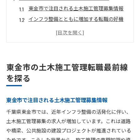
東金市で注目される土木施工管理募集情報
インフラ整備とともに増加する転職の好機
公共事業が拡大する現場での需要動向解説
東金市の土木施工管理転職市場の今に迫る
土木施工管理募集の求人特徴と最新傾向
転職活動を始める前に知っておきたい地域
東金市の土木施工管理転職最前線
性
を探る
土木施工管理募集が増える理由と背景
土木施工管理募集が増加する背景を解説
東金市で注目される土木施工管理募集情報
公共事業拡大がもたらす求人増の理由とは
千葉県東金市では、近年インフラ整備の活発化に伴い、
地域の発展とともに高まる転職ニーズ
土木施工管理募集の求人が増加しています。これは道路
インフラ整備の進展と土木施工管理募集
や橋梁、公共施設の建設プロジェクトが推進されている
技術者不足が招く転職市場の変化に注目
ためです。こうした背景から、施工管理の専門知識や資