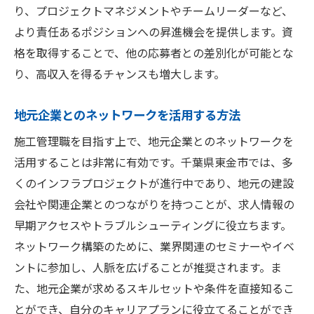
り、プロジェクトマネジメントやチームリーダーなど、
肢
より責任あるポジションへの昇進機会を提供します。資
東金市の経済成長と求人の関連性
格を取得することで、他の応募者との差別化が可能とな
施工管理職でのキャリアを加速させる方法
り、高収入を得るチャンスも増大します。
地域社会への貢献がキャリアに与える影響
地元企業とのネットワークを活用する方法
国際的な視野を持ったキャリアプランニン
グ
施工管理職を目指す上で、地元企業とのネットワークを
施工管理職としての成長を促す東金市での求人
活用することは非常に有効です。千葉県東金市では、多
選び
くのインフラプロジェクトが進行中であり、地元の建設
会社や関連企業とのつながりを持つことが、求人情報の
求人選びの際に考慮すべきポイント
早期アクセスやトラブルシューティングに役立ちます。
企業文化がキャリアに与える影響
ネットワーク構築のために、業界関連のセミナーやイベ
スキルマッチングを活用した求人選び
ントに参加し、人脈を広げることが推奨されます。ま
長期的なキャリアプランを考慮した求人の
た、地元企業が求めるスキルセットや条件を直接知るこ
探し方
とができ、自分のキャリアプランに役立てることができ