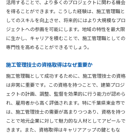
活用することで、より多くのプロジェクトに関わる機会
のポイント
を得ることができます。こうした経験は、施工管理職と
東金市における建設業界のトレンド
してのスキルを向上させ、将来的にはより大規模なプロ
地域プロジェクトの参加がもたらすキャリ
ジェクトへの参画を可能にします。地域の特性を最大限
アの成長
に生かし、キャリアを積むことで、施工管理職としての
地元コミュニティとの関係構築が重要な理
専門性を高めることができるでしょう。
由
施工管理技士の資格取得はなぜ重要か
東金市での施工管理職の役割と責任
地域の特性を活かした施工管理戦略
施工管理職として成功するために、施工管理技士の資格
は非常に重要です。この資格を持つことで、建築プロジ
地元経済が施工管理職に及ぼす影響
ェクトの計画、調整、監督を効果的に行う能力が認めら
東金市での施工管理職求人が提供するキャリア
れ、雇用者から高く評価されます。特に千葉県東金市で
の可能性
は、施工管理技士の需要が高まりつつあり、資格を持つ
多様なプロジェクトから学ぶキャリアチャ
ことで地元企業に対して魅力的な人材としてアピールで
ンス
きます。また、資格取得はキャリアアップの鍵ともな
施工管理技士としてのキャリアパスの選択