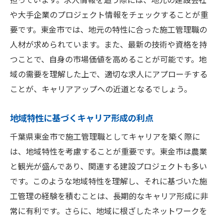
チームマネジメント能力の育成
や大手企業のプロジェクト情報をチェックすることが重
新技術の導入がもたらすスキルアップの機
要です。東金市では、地元の特性に合った施工管理職の
会
人材が求められています。また、最新の技術や資格を持
施工管理職における資格取得のメリット
つことで、自身の市場価値を高めることが可能です。地
キャリアアップが可能な東金市の施工管理職求
域の需要を理解した上で、適切な求人にアプローチする
人の魅力
ことが、キャリアアップへの近道となるでしょう。
東金市での施工管理職の平均給与と相場
地域特性に基づくキャリア形成の利点
昇進と昇給の具体的なステップ
地域密着型企業の魅力とその求人情報
千葉県東金市で施工管理職としてキャリアを築く際に
は、地域特性を考慮することが重要です。東金市は農業
フレキシブルな働き方が可能な企業の特徴
と観光が盛んであり、関連する建設プロジェクトも多い
施工管理職に求められる新しいスキルセッ
です。このような地域特性を理解し、それに基づいた施
ト
工管理の経験を積むことは、長期的なキャリア形成に非
求人選びの際のチェックポイント
常に有利です。さらに、地域に根ざしたネットワークを
施工管理職でキャリアを築くための東金市特有