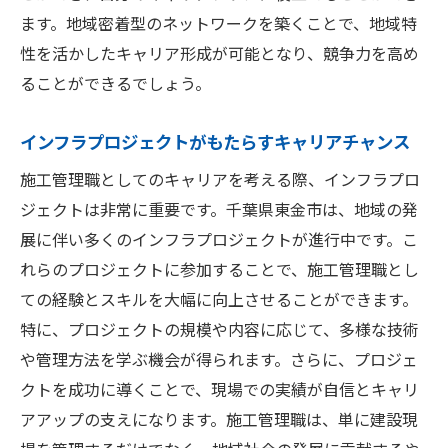
施工管理職の求人での募集要項の見方
ます。地域密着型のネットワークを築くことで、地域特
求人情報の読み解き方とその活用法
性を活かしたキャリア形成が可能となり、競争力を高め
東金市で施工管理職として成功するための求人
ることができるでしょう。
戦略
インフラプロジェクトがもたらすキャリアチャンス
成功するための求人応募のタイミング
面接でのアピールポイントとその方法
施工管理職としてのキャリアを考える際、インフラプロ
ジェクトは非常に重要です。千葉県東金市は、地域の発
履歴書作成のコツと施工管理職への適用
展に伴い多くのインフラプロジェクトが進行中です。こ
地域情報を活用した求人情報の見つけ方
れらのプロジェクトに参加することで、施工管理職とし
競争力を高めるための自己分析
ての経験とスキルを大幅に向上させることができます。
ネットワークを活用した転職活動の進め方
特に、プロジェクトの規模や内容に応じて、多様な技術
施工管理職求人を活用した東金市でのキャリア
や管理方法を学ぶ機会が得られます。さらに、プロジェ
形成
クトを成功に導くことで、現場での実績が自信とキャリ
施工管理職求人の選択が与えるキャリアへ
アアップの支えになります。施工管理職は、単に建設現
の影響