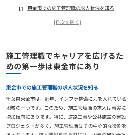
東金市での施工管理職の求人状況を知る
地域特性に基づくキャリア形成の利点
施工管理技士の資格取得はなぜ重要か
地元企業とのネットワークを活用する方法
インフラプロジェクトがもたらすキャリア
施工管理職でキャリアを広げるた
チャンス
めの第一歩は東金市にあり
施工管理職への転職を成功させるための秘
訣
東金市での施工管理職の求人状況を知る
東金市の施工管理職求人で見つけるスキルアッ
プの鍵
千葉県東金市は、近年、インフラ整備に力を入れている
現場での実務経験がキャリアに与える影響
地域の一つです。このため、施工管理職の求人は着実に
増加傾向にあります。特に、道路工事や公共施設の建設
スキル向上に役立つ研修制度の重要性
プロジェクトが多く、施工管理職はその中心的な役割を
プロジェクト管理のスキルを磨く方法
担っています。求人情報を追う際には、地元の建設会社