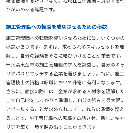
場を管理するだけでなく、地域社会の発展に貢献するや
キャリアゴールに基づいた求人選びの方法
りがいのある職種です。
東金市でのキャリア形成のためのリソース
施工管理職への転職を成功させるための秘訣
活用
成功体験から学ぶ施工管理職のキャリア形
施工管理職への転職を成功させるためには、いくつかの
成
秘訣があります。まずは、求められるスキルセットを理
解し、自分の経験をそこに結びつけることが重要です。
地域でのキャリアパスをサポートする制度
千葉県東金市の施工管理職の求人を調査し、自分のキャ
の活用
リアパスとマッチする企業を選びましょう。特に、施工
施工管理職としての長期的なキャリアビジ
管理技士の資格は転職において非常に有利になります。
ョン
さらに、面接の際には、企業が求める人材像を理解した
上で自己PRをしっかりと準備し、自分の強みを最大限に
アピールすることが求められます。これらの準備を整え
ることで、施工管理職への転職を成功させ、新しいキャ
リアを築く一歩を踏み出すことができます。