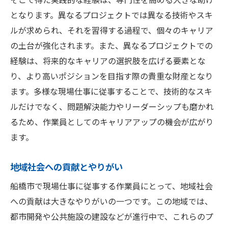
求められる作業員のスキルと条件
となります。異なるプロジェクトでは異なる技術やスキ
未経験者でも始めやすい環境
ルが求められ、それを習得する過程で、個々のキャリア
経験者も未経験者も歓迎！船橋市の建設現場で
の土台が強化されます。また、異なるプロジェクトでの
新たな道を
経験は、将来的なキャリアの選択肢を広げる要素とな
未経験者向けの教育プログラム
り、より高いポジションを目指す際の貴重な財産となり
経験豊富なスタッフから学ぶ機会
ます。多様な現場仕事に従事することで、技術的なスキ
ルだけでなく、問題解決能力やリーダーシップも磨かれ
スキルアップを目指すためのサポート
るため、作業員としてのキャリアアップの機会が広がり
多様なバックグラウンドを持つ仲間との協
ます。
働
キャリアチェンジを考える方へのアドバイ
地域社会への貢献とやりがい
ス
船橋市で現場仕事に従事する作業員にとって、地域社会
現場での実務経験を通じた成長
への貢献は大きなやりがいの一つです。この地域では、
安定した雇用とスキルアップが可能な船橋市の
都市開発や公共施設の建設などが進行中で、これらのプ
作業員募集情報