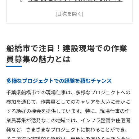
ス
地域社会への貢献とやりがい
福利厚生の充実で安心の働き方
船橋市特有の建設需要を活かしたキャリア
船橋市で注目！建設現場での作業
パス
員募集の魅力とは
作業員としてのスキル向上のサポート体制
船橋市での建設現場の魅力的な労働環境
多様なプロジェクトでの経験を積むチャンス
都市開発が進む船橋市で現場仕事を求めるなら
今がチャンス
千葉県船橋市での現場仕事は、多様なプロジェクトへの
都市開発プロジェクトの急増に伴う需要
参加を通じて、作業員としてのキャリアを大いに豊かに
する絶好の機会を提供しています。特に、現場仕事の作
船橋市のインフラ整備とその重要性
業員募集が活発なこの地域では、インフラ整備や住宅開
新規プロジェクト参加のチャンスが多数
発など、さまざまなプロジェクトに携わることができ、
地域の発展と共に成長するキャリア
そこで得た実践的な経験は、専門性を高める大きな助け