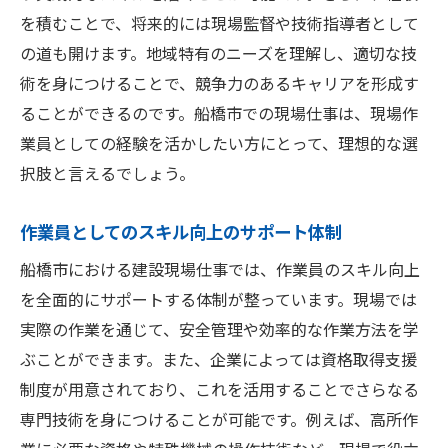
を積むことで、将来的には現場監督や技術指導者として
チームワークとコミュニケーションの重要
の道も開けます。地域特有のニーズを理解し、適切な技
性
術を身につけることで、競争力のあるキャリアを形成す
船橋市の住民からの感謝と評価
ることができるのです。船橋市での現場仕事は、現場作
仕事を通じた自己成長の実感
業員としての経験を活かしたい方にとって、理想的な選
地域密着型の働き方の魅力
択肢と言えるでしょう。
船橋市での作業員募集がもたらすキャリア形成
のチャンス
作業員としてのスキル向上のサポート体制
キャリアパスの多様性と選択肢
船橋市における建設現場仕事では、作業員のスキル向上
作業員からのステップアップ事例
を全面的にサポートする体制が整っています。現場では
転職を考える際のアドバイス
実際の作業を通じて、安全管理や効率的な作業方法を学
ぶことができます。また、企業によっては資格取得支援
自己啓発と学びの場としての現場
制度が用意されており、これを活用することでさらなる
成長を支える企業のバックアップ体制
専門技術を身につけることが可能です。例えば、高所作
長期的なビジョンを持つキャリア設計