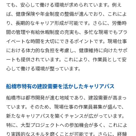
自分に合った仕事を見つけるためのポイン
ても、安心して働ける環境が求められています。例え
ト
ば、健康保険や年金制度の整備が進んでおり、これによ
り、長期的なキャリア形成が可能です。さらに、労働時
千葉県船橋市での現場仕事の現状と未来を見据
間の管理や有給休暇制度の充実も、多忙な現場でもプラ
えて
イベートな時間を大切にできるポイントです。現場仕事
現場仕事の最新トレンド
における体力的な負担を考慮し、健康維持に向けたサポ
船橋市の経済成長と建設業の関連性
ートも提供されています。これにより、作業員として安
持続可能な都市開発に関わる意義
心して働ける環境が整っています。
未来を見据えたスキルの重要性
船橋市の建設業界における革新的な動き
船橋市特有の建設需要を活かしたキャリアパス
今後の建設プロジェクトの展望と期待
船橋市は都市開発が進む地域であり、建設需要が高まっ
地域の発展を支える船橋市の現場仕事のやりが
ています。そのため、現場仕事の作業員募集が盛んで、
い
新たなキャリアパスを築くチャンスが広がっています。
地域社会への具体的な貢献の例
特に、大型プロジェクトへの参加機会が多く、これによ
り実践的なスキルを磨くことが可能です。さらに、経験
プロジェクトを完了したときの達成感