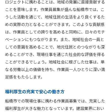
ロジェクトに携わることは、地域の発展に直接貢献する
長期的な雇用契約の魅力
ことを意味します。作業員募集が盛んな船橋市では、こ
資格取得支援とキャリアアップの機会
うした活動を通じて、地域住民の生活をより良くするた
現場仕事を通じて得られる専門技術
めの実際の力となることができます。このような貢献感
船橋市での雇用安定性の理由
は、作業員としての誇りを高めると同時に、日々のモチ
ベーションにもつながります。また、地域社会の一員と
給与体系と働きやすさのポイント
しての意識を高めることで、地元住民とのつながりも深
船橋市での作業員としての将来展望
めることができ、現場仕事を通じた社会的な評価を得る
船橋市の建設業界でのキャリアをスタートする
ことができるでしょう。地域社会に根ざした仕事は、単
ためのヒント
なる労働以上の価値を持ち、作業員一人ひとりに深い満
建設業界への第一歩を踏み出す方法
足感をもたらします。
求職活動での注意点とアドバイス
面接で重要視されるスキルと特性
福利厚生の充実で安心の働き方
船橋市の企業文化と職場環境
船橋市での現場仕事に携わる作業員募集では、充実した
新入社員としての成功の秘訣
福利厚生が大きな魅力となっています。建設業界におい