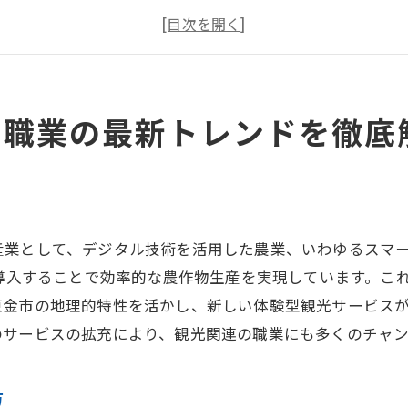
働く場所とライフスタイルの関係性を探る
地域の求人動向から見る今後の展望
東金市で人気の副業とその可能性
プロフェッショナルが語る成功のポイント
る職業の最新トレンドを徹底
地域特性を活かした千葉県東金市の高収入職業の見つけ方
地元資源を活用したビジネスモデルの紹介
ローカルマーケットでのニーズを理解する
成功するためのネットワーク構築術
産業として、デジタル技術を活用した農業、いわゆるスマ
東金市ならではの業種とその強み
を導入することで効率的な農作物生産を実現しています。こ
東金市の地理的特性を活かし、新しい体験型観光サービス
地域特性を生かした職業選びの秘訣
のサービスの拡充により、観光関連の職業にも多くのチャ
地域密着型ビジネスの展開方法
成功事例から学ぶ千葉県東金市で稼げるキャリアアップの
方
地元出身者が語る成功体験談