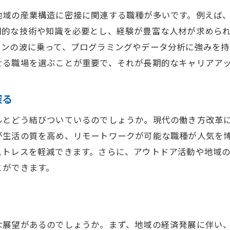
地域の産業構造に密接に関連する職種が多いです。例えば
キャリアアップを実現した人々の共通点
的な技術や知識を必要とし、経験が豊富な人材が求められ
失敗から学ぶ、成功への道筋
ョンの波に乗って、プログラミングやデータ分析に強みを持
東金市でキャリアを築くための戦略
せる職場を選ぶことが重要で、それが長期的なキャリアア
職場選びで考慮すべきポイント
成功者に学ぶ効率的なスキルアップ法
探る
求人市場の動向を把握して千葉県東金市で理想の職場を見
ルとどう結びついているのでしょうか。現代の働き方改革
最新の求人情報を効率よく収集する方法
が生活の質を高め、リモートワークが可能な職種が人気を
東金市の求人市場におけるトレンド分析
ストレスを軽減できます。さらに、アウトドア活動や地域
理想の職場を見つけるためのチェックリスト
とができます。
給与交渉で成功するためのアプローチ
求人票から読み取る企業文化のポイント
転職市場で差をつける方法
な展望があるのでしょうか。まず、地域の経済発展に伴い