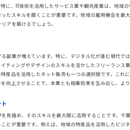
千葉県東金市で夢のライフスタイルを実現するための職業
特に、IT技術を活用したサービス業や観光産業は、地域
ライフスタイルと職業選びの関係を考える
合ったスキルを磨くことが重要です。地域の雇用機会を最
理想の生活を叶えるための具体的な目標設定
ャリアを築けるでしょう。
働き方の選択肢とその影響を理解する
自分に合った職場環境を見つける方法
キャリアとプライベートのバランスを取るコツ
げる副業が増えています。特に、デジタル化が進む現代で
ストレスフリーな働き方を追求する
ライティングやデザインのスキルを活かしたフリーランス
千葉県東金市で稼げるために知っておくべき効果的な応募
元特産品を活用したネット販売も一つの選択肢です。これ
履歴書と職務経歴書の効果的な書き方
ルを向上させることで、本業とも相乗効果を生み出し、よ
面接で自分をアピールする際のポイント
応募先企業のリサーチ方法と重要性
ント
競争力を高めるための自己PRの作り方
野を見極め、そのスキルを最大限に活用することです。千
ポートフォリオの準備と役立て方
ることが重要です。例えば、地域の特産品を活用したビジ