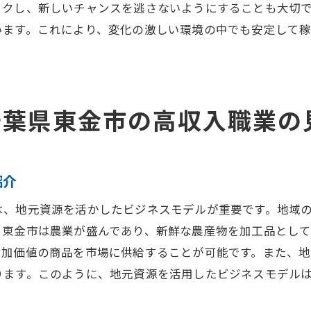
公募情報をいち早くキャッチするテクニック
ックし、新しいチャンスを逃さないようにすることも大切
います。これにより、変化の激しい環境の中でも安定して
キャリアを加速させる千葉県東金市の職業探しのステップ
キャリアプランニングの重要性とその方法
東金市での有益なキャリア相談の活用方法
長期的な視点で見る職業選択のポイント
千葉県東金市の高収入職業の
職業選択におけるリスク管理の考え方
今後のキャリアパスを描くためのヒント
成長を続けるための継続的な学び方
紹介
千葉県東金市で高収入を目指すための最新情報と秘訣
は、地元資源を活かしたビジネスモデルが重要です。地域
高収入を目指すための業界別ガイド
、東金市は農業が盛んであり、新鮮な農産物を加工品とし
求人情報を読む際の重要なチェックポイント
付加価値の商品を市場に供給することが可能です。また、
成功へ導くための自己投資の考え方
ります。このように、地元資源を活用したビジネスモデル
専門スキルを活かせる職種とその価値