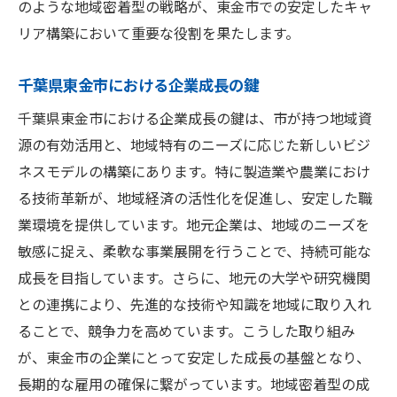
のような地域密着型の戦略が、東金市での安定したキャ
公共事業の推進がもたらす安定雇用
リア構築において重要な役割を果たします。
地域インフラ整備と職場環境の向上
公共セクターでのキャリア構築のメリット
千葉県東金市における企業成長の鍵
東金市の公共プロジェクトと雇用創出
千葉県東金市における企業成長の鍵は、市が持つ地域資
公共事業に参加するための資格と条件
源の有効活用と、地域特有のニーズに応じた新しいビジ
ネスモデルの構築にあります。特に製造業や農業におけ
住民の生活を支えるインフラ事業の役割
る技術革新が、地域経済の活性化を促進し、安定した職
持続可能なキャリアを築く地域特性を活かした
業環境を提供しています。地元企業は、地域のニーズを
東金市の選択肢
敏感に捉え、柔軟な事業展開を行うことで、持続可能な
地域特性を活かした持続可能なキャリア構
成長を目指しています。さらに、地元の大学や研究機関
築
との連携により、先進的な技術や知識を地域に取り入れ
千葉県東金市での長期的なキャリア形成の
ることで、競争力を高めています。こうした取り組み
道筋
が、東金市の企業にとって安定した成長の基盤となり、
環境に配慮した職業選択の重要性
長期的な雇用の確保に繋がっています。地域密着型の成