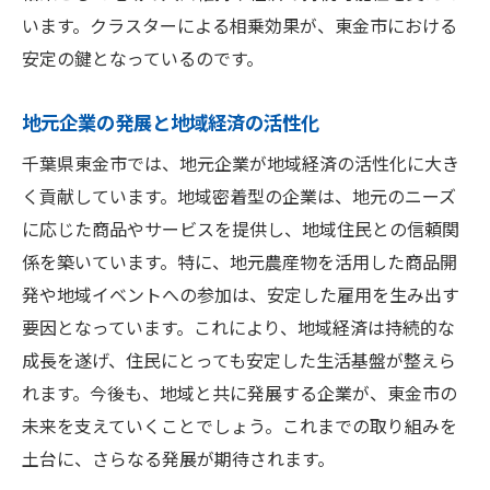
います。クラスターによる相乗効果が、東金市における
アップ
安定の鍵となっているのです。
新技術習得で広がる職業の選択肢
東金市でのスキル向上の機会を探る
地元企業の発展と地域経済の活性化
キャリア形成に必要なスキルとは何か
千葉県東金市では、地元企業が地域経済の活性化に大き
地域の職業訓練施設の活用法
く貢献しています。地域密着型の企業は、地元のニーズ
未来を拓く第一歩東金市での安定した職業選び
に応じた商品やサービスを提供し、地域住民との信頼関
のポイント
係を築いています。特に、地元農産物を活用した商品開
安定した未来を築くための職業選びのポイ
発や地域イベントへの参加は、安定した雇用を生み出す
ント
要因となっています。これにより、地域経済は持続的な
千葉県東金市での職業選びの成功事例
成長を遂げ、住民にとっても安定した生活基盤が整えら
未来を見据えた職業選択の重要性
れます。今後も、地域と共に発展する企業が、東金市の
未来を支えていくことでしょう。これまでの取り組みを
地域特性を踏まえた職業選びのステップ
土台に、さらなる発展が期待されます。
東金市での職業選択における重要な要素