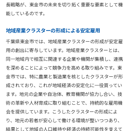
地域資源を活用した新しいキャリアの形
長戦略が、東金市の未来を切り拓く重要な要素として機
地域の特性を活かした職業訓練の活用法
能しているのです。
東金市における持続可能なキャリアの未来
地域産業クラスターの形成による安定雇用
新産業導入で広がる千葉県東金市の安定雇用の
可能性
千葉県東金市では、地域産業クラスターの形成が安定雇
用の創出に寄与しています。地域産業クラスターとは、
新産業の導入がもたらす東金市の成長
同一地域内で相互に関連する企業や機関が集積し、連携
革新技術を活用した新たな雇用機会
を深めることによって競争力を高める取り組みです。東
地域経済を支える新産業の役割
金市では、特に農業と製造業を核としたクラスターが形
千葉県東金市における産業多様化の重要性
成されており、これが地域経済の安定化に一役買ってい
新産業に求められるスキルセットとは
ます。地元の企業や自治体、教育機関が協力し合い、技
地域住民と新産業の共生を目指して
術の革新や人材育成に取り組むことで、持続的な雇用機
スキル向上が鍵東金市で築く安定した職業人生
会を提供しています。こうしたクラスターの形成によ
スキルアップがもたらす安定した職業人生
り、地元の若者が安心して働ける環境が整いつつあり、
結果として地域の人口維持や経済の持続可能性を支えて
地域の教育プログラムを活用したキャリア