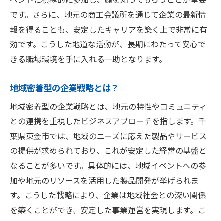
地域特有のスキルや知識の習得
です。さらに、地元の商工会議所を通じて企業の最新情
地域密着型ビジネスの成功事例
報を得ることも、安定したキャリアを築く上で非常に有
東金市で安定を求める就職活動地域経済と共に
効です。こうした地道な活動が、長期にわたって安心で
歩む道
きる職場環境を手に入れる一助となります。
地域経済と共に成長するキャリア選択
地域密着型の企業戦略とは？
地域の経済動向がもたらす職業機会
地元での就職活動を成功させるためのステ
地域密着型の企業戦略とは、地元の特性やコミュニティ
ップ
との連携を重視したビジネスアプローチを指します。千
葉県東金市では、地域のニーズに応えた製品やサービス
地域経済に貢献する企業を選ぶポイント
の提供が求められており、これが安定した経営の基盤と
東金市における求職者支援制度の活用法
なることが多いです。具体的には、地域イベントへの参
地域イベントを通じたネットワーキングの
加や地元のリソースを活用した製品開発が挙げられま
重要性
す。こうした戦略により、企業は地域社会との深い関係
公共事業が支える東金市の安定した職業環境の
を築くことができ、安定した事業運営を実現します。こ
魅力