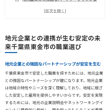
定を生む
地域密着型の企業戦略とは？
千葉県東金市における企業成長の鍵
地域産業クラスターの形成による安定雇用
地元企業との連携が生む安定の未
地元企業の発展と地域経済の活性化
来千葉県東金市の職業選び
持続可能な地域社会を目指した企業の取り
組み
地元企業との強固なパートナーシップが安定を生む
地域特性を活かした安定職業東金市での成功の
秘訣
千葉県東金市で安定した職業を探すためには、地元企業
地域特性を活かした職業選びのポイント
との強固なパートナーシップが鍵になります。地元企業
は地域の特性やニーズを深く理解しており、地域に根ざ
千葉県東金市の特色ある産業分野とは
した安定した雇用を提供しやすいからです。安定を実現
地域資源を最大限に活用する方法
するためには、地元の企業説明会やネットワーキングイ
東金市での職業成功に不可欠な条件
ベントに積極的に参加し、顔を知ってもらうことが重要