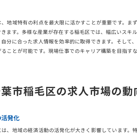
地域で注目される求人のポイント
千葉市稲毛区で新たなキャリアを始める現場仕事の可能性
は、地域特有の利点を最大限に活かすことが重要です。ま
新たなキャリアを始める最初の一歩
できます。多様な産業が存在する稲毛区では、幅広いスキ
地域でのキャリアチェンジの成功事例
、自分に合った求人情報を効率的に取得できます。そして
現場仕事でのスキルセットの構築
げることが可能です。現場仕事でのキャリア構築を目指す
千葉市稲毛区が提供するキャリアチャンス
地域密着型の現場仕事の可能性
新しい環境でのキャリアパスの選択肢
千葉市稲毛区の求人市場の動
働きやすさと安定性を兼ね備えた千葉市稲毛区の現場仕事
働きやすい職場選びの基準
安定した現場仕事の探し方
の活発化
千葉市稲毛区での労働環境の改善取り組み
には、地域の経済活動の活発化が大きく影響しています。
現場仕事における働きやすさの要素