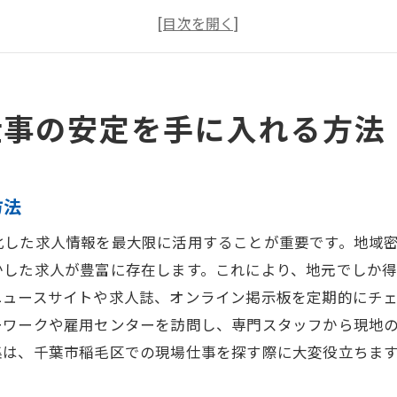
千葉市稲毛区の現場仕事で求められるスキル
現場作業員としての安定したキャリア形成のポイント
地元密着型企業を選ぶメリット
千葉市稲毛区での就職活動成功の秘訣
仕事の安定を手に入れる方法
作業員募集の増加と千葉市稲毛区の求人市場の動向
現場作業員募集の背景にある経済活動の活発化
方法
建設業や製造業の求人市場の変化
千葉市稲毛区の求人市場で注目される企業
化した求人情報を最大限に活用することが重要です。地域
需要が高まる業種とその理由
かした求人が豊富に存在します。これにより、地元でしか
ニュースサイトや求人誌、オンライン掲示板を定期的にチ
千葉市稲毛区での求人検索のコツ
ーワークや雇用センターを訪問し、専門スタッフから現地
地域の求人市場で求められる人材像
集は、千葉市稲毛区での現場仕事を探す際に大変役立ちま
経験不問で始められる稲毛区の現場仕事の魅力
未経験者が活躍できる職場環境