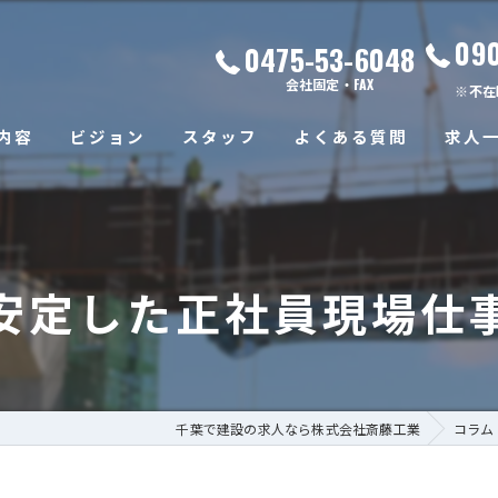
09
0475-53-6048
会社固定・FAX
※不在
内容
ビジョン
スタッフ
よくある質問
求人
安定した正社員現場仕
千葉で建設の求人なら株式会社斎藤工業
コラム