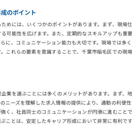
千葉市稲毛区での現場作業員としてのキャリア形成のステ
現場作業員としてのキャリアパス
形成のポイント
千葉市稲毛区でのキャリアアップの機会
るためには、いくつかのポイントがあります。まず、現場
現場仕事でスキルを磨く方法
する可能性を広げます。また、定期的なスキルアップも重
現場作業員が目指すべき次のステップ
さらに、コミュニケーション能力も大切です。現場では多
す。これらの要素を意識することで、千葉市稲毛区での現
千葉市稲毛区で長期的に働くためのヒント
キャリア形成を支える地域のリソース
求人市場で注目される千葉市稲毛区の現場作業員募集
現場作業員募集が増加する背景
千葉市稲毛区の求人広告の特徴
型企業を選ぶことには多くのメリットがあります。まず、
元のニーズを理解した求人情報の提供により、通勤の利便
多様な業種での人材需要の高まり
が強く、社員同士のコミュニケーションが円滑に進むこと
現場作業員として求められる資質
選ぶことは、安定したキャリア形成において非常に有利で
千葉市稲毛区での求人情報の見つけ方