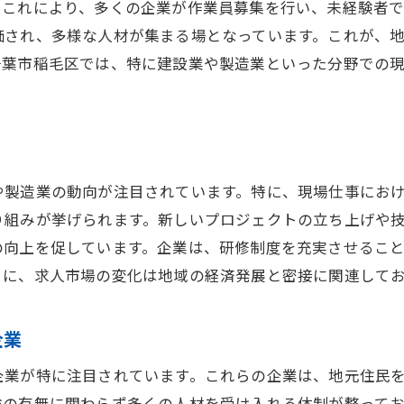
。これにより、多くの企業が作業員募集を行い、未経験者
安定性を重視した職場環境の特徴
価され、多様な人材が集まる場となっています。これが、
地域に根ざした現場仕事の魅力
千葉市稲毛区では、特に建設業や製造業といった分野での
や製造業の動向が注目されています。特に、現場仕事にお
り組みが挙げられます。新しいプロジェクトの立ち上げや
の向上を促しています。企業は、研修制度を充実させるこ
うに、求人市場の変化は地域の経済発展と密接に関連して
企業
企業が特に注目されています。これらの企業は、地元住民
験の有無に関わらず多くの人材を受け入れる体制が整って