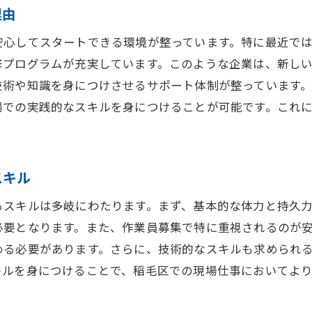
理由
現場仕事を選ぶメリットとデメリット
安心してスタートできる環境が整っています。特に最近で
千葉市稲毛区の現場仕事に適した人材とは
修プログラムが充実しています。このような企業は、新し
スキルを活かせる職場選びのポイント
技術や知識を身につけさせるサポート体制が整っています
始めやすい現場仕事の種類
場での実践的なスキルを身につけることが可能です。これに
千葉市稲毛区での未経験者歓迎の求人情報
。
地域密着型企業が提供する千葉市での安定した職場環境
地域密着型企業の特徴と魅力
スキル
千葉市稲毛区における地域貢献活動
るスキルは多岐にわたります。まず、基本的な体力と持久
地域企業が求める人材像
必要となります。また、作業員募集で特に重視されるのが
働きやすい職場を見つけるポイント
める必要があります。さらに、技術的なスキルも求められ
地域との関わりが深い職場のメリット
キルを身につけることで、稲毛区での現場仕事においてよ
ローカル企業での長期的なキャリア形成