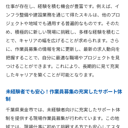
仕事が存在し、経験を積む機会が豊富です。例えば、イ
自己啓発を通じた長期的なキャリア形成
ンフラ整備や建設業務を通じて得たスキルは、他のプロ
業界内での転職を視野に入れたキャリア戦
ジェクトや地域でも通用する普遍的なものです。そのた
略
め、積極的に新しい現場に挑戦し、多様な経験を積むこ
人脈作りと情報収集の重要性
とで、キャリアの幅を広げることが求められます。さら
キャリアアップに役立つメンターの見つけ
に、作業員募集の情報を常に更新し、最新の求人動向を
方
把握することで、自分に最適な職場やプロジェクトを見
高収入の現場作業員が知っておくべき最新トレ
つけることができます。これにより、長期的に見て充実
ンド
したキャリアを築くことが可能となります。
業界の最新技術動向とその影響
未経験者でも安心！作業員募集の充実したサポート体
高収入を得るための賢い契約交渉術
制
現場作業員の働き方改革と柔軟な勤務形態
千葉県東金市では、未経験者向けに充実したサポート体
地域経済の動向とそれが求人市場に与える
制を提供する現場作業員募集が行われています。この地
影響
域では、現場仕事に初めて挑戦する方でも安心してスタ