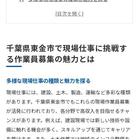
高収入の理由はここにあり！現場作業員の
魅力
東金市での現場仕事が持つ地域特有の魅力
現場作業員としての充実したキャリアを築
千葉県東金市で現場仕事に挑戦す
く方法
る作業員募集の魅力とは
未経験者でも安心！作業員募集の充実した
サポート体制
現場仕事で得られるスキルとその価値
多様な現場仕事の種類と魅力を探る
高収入を目指す現場作業員に必要なスキルとそ
現場仕事には、建設、土木、製造、運輸など多彩な種類
の磨き方
があります。千葉県東金市でもこれらの現場作業員募集
現場作業員に求められる基本的なスキルセ
が活発に行われており、各分野で高収入を目指せるチャ
ット
ンスがあります。例えば、建設現場では新しい技術や設
備に触れる機会が多く、スキルアップを通じてキャリア
高収入を実現するための専門技術の習得法
を築けます。また、土木作業では地域のインフラ整備を