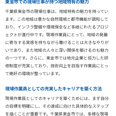
東金市での現場仕事が持つ地域特有の魅力
求人情報の信頼性を見定めるチェックポイ
千葉県東金市の現場仕事は、地域特有の魅力を持ってい
ント
ます。この地域は豊かな自然環境と都市機能が調和して
作業員募集に応募する際の注意点と成功の秘訣
おり、インフラ整備や環境保全など多岐にわたるプロジ
応募前に確認すべき応募条件と待遇
ェクトが進行中です。現場作業員にとって、地域の発展
効果的な履歴書・職務経歴書の書き方
に寄与する実感を持ちながら働けることは大きなやりが
面接での自己アピールを成功させるポイン
いであり、また地域の人々と深い関係を築けるのも魅力
ト
の一つです。さらに、東金市では地元企業と協力した研
採用担当者に好印象を与えるマナーと態度
修制度が充実しており、技術向上を目指す作業員にとっ
過去の業務経験をアピールする際の注意点
て絶好の環境が整っています。
応募後のフォローアップで差をつける方法
現場作業員としての充実したキャリアを築く方法
現場仕事でのキャリアアップを実現する具体的
なステップ
現場作業員としてのキャリアを築くためには、まず自分
の目標を明確にし、その達成に向けた具体的なステップ
キャリアアップのための目標設定法
を描くことが重要です。千葉県東金市では、多様な現場
現場作業員から管理職を目指すステップ