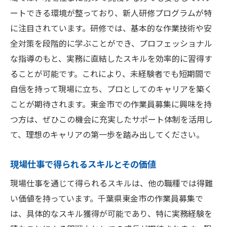
国際的な労働市場のトレンドと日本への波
ートできる環境が整っており、新人研修プログラムが特
及
に注目されています。研修では、基本的な作業技術や安
持続可能性とエコへの意識向上がもたらす
全対策を段階的に学ぶことができ、プロフェッショナル
変化
な指導のもと、実務に直結したスキルを効率的に習得す
千葉県東金市の現場仕事で理想のライフスタイ
ることが可能です。これにより、未経験者でも短期間で
ルを手に入れる
自信を持って現場に立ち、プロとしてのキャリアを築く
仕事とプライベートの充実を両立する方法
ことが期待されます。東金市での作業員募集に興味を持
つ方は、ぜひこの機会に充実したサポート体制を活用し
地域コミュニティでの活動を通じた生活の
て、理想のキャリアの第一歩を踏み出してください。
質向上
東金市でのベストな住環境の選び方
現場仕事で得られるスキルとその価値
現場仕事を通じて得られる生活の充実感
現場仕事を通じて得られるスキルは、他の職種では得難
家族と過ごす時間を大切にする働き方
い価値を持っています。千葉県東金市の作業員募集で
地域の魅力を活かした休日の過ごし方
は、具体的なスキル獲得が可能であり、特に実務経験を
現場作業員募集で新たな一歩を踏み出すタイミ