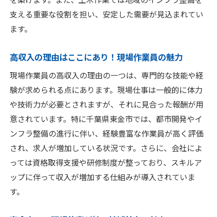
作業効率を上げるための時間管理のコツ
支える重要な役割を担い、安定した需要が見込まれてい
プロフェッショナルな作業員になるための
ます。
継続学習
スキルアップのためのオススメ資格と講座
高収入の理由はここにあり！現場作業員の魅力
現場での実地経験を活かしたスキルの磨き
現場作業員の高収入の理由の一つは、専門的な技能や経
方
験が求められる点にあります。現場仕事は一般的に体力
東金市で現場作業員の求人情報を効果的に見つ
や技術力が必要とされますが、それに見合った報酬が用
ける方法
意されています。特に千葉県東金市では、都市開発やイ
求人情報を収集するための主要な情報源
ンフラ整備の進行に伴い、経験豊富な作業員が高く評価
ネットを活用した最新求人情報の探し方
され、求人が増加している状況です。さらに、会社によ
地域の求人情報誌や掲示板を活用する方法
っては資格取得支援や研修制度が整っており、スキルア
ップに伴って収入が増加する仕組みが導入されていま
効率的な企業訪問のコツとそのメリット
す。
ネットワークを活かして非公開求人を見つ
ける