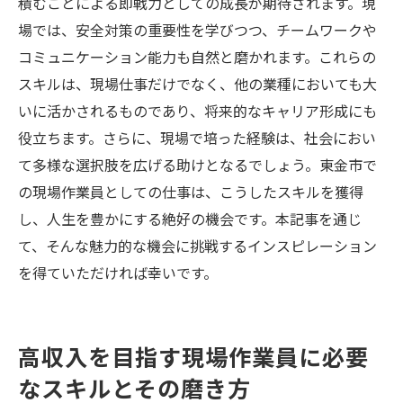
積むことによる即戦力としての成長が期待されます。現
ングと準備
場では、安全対策の重要性を学びつつ、チームワークや
応募に最適なタイミングを見極める方法
コミュニケーション能力も自然と磨かれます。これらの
応募準備として必要な事前リサーチ
スキルは、現場仕事だけでなく、他の業種においても大
現場仕事の特殊性に応じた健康管理の重要
いに活かされるものであり、将来的なキャリア形成にも
性
役立ちます。さらに、現場で培った経験は、社会におい
て多様な選択肢を広げる助けとなるでしょう。東金市で
新しい環境に適応するための心構え
の現場作業員としての仕事は、こうしたスキルを獲得
応募前のスキルチェックとその改善点
し、人生を豊かにする絶好の機会です。本記事を通じ
新たな職場でのスタートを切るための計画
て、そんな魅力的な機会に挑戦するインスピレーション
を得ていただければ幸いです。
高収入を目指す現場作業員に必要
なスキルとその磨き方