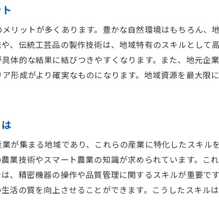
ット
地元と世界をつなぐオンライン学習の利点
のメリットが多くあります。豊かな自然環境はもちろん、
自宅で手軽に始めるオンラインスキルアップ
発や、伝統工芸品の製作技術は、地域特有のスキルとして
時間と場所に縛られない学習スタイルのメリット
が具体的な結果に結びつきやすくなります。また、地元企
オンライン講座で得られる最新スキル
リア形成がより確実なものになります。地域資源を最大限
自己投資としてのオンライン教育活用法
多様な産業に触れることで広がるキャリアの可能性
東金市における多様な産業の現状
とは
異業種交流で得られるスキルと知識
産業が集まる地域であり、これらの産業に特化したスキル
産業の多様性を活用したキャリアパスの構築
の農業技術やスマート農業の知識が求められています。こ
多様な業界におけるスキルのニーズとは
では、精密機器の操作や品質管理に関するスキルが重要で
異なる産業の知識を融合したスキルアップ
の生活の質を向上させることができます。こうしたスキル
業界横断的なスキルの重要性と習得法