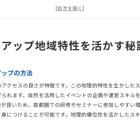
東金市ならではの産業に適したスキルとは
地域特性を活かした効果的なスキルアップ戦略
地元の文化と歴史を学びスキルに活かす
地域特有のニーズを捉えるスキルアップの視点
ルアップ地域特性を活かす秘
地元企業と連携したスキルアップの魅力
地元企業とのコラボレーションによるスキルアップ
アップの方法
企業研修で得られる実践的なスキル
地元ネットワークを活用したキャリア形成
のアクセスの良さが特徴です。この地理的特性を生かした
企業と共に成長するスキルの磨き方
げられます。自然を活用したイベントの企画や運営スキル
便が良いため、首都圏での研修やセミナーに参加しやすい
地元企業のプロジェクト参加によるスキル向上
を身につけることが可能です。地理的優位性を活かしたス
職業体験を通じた実践的スキルの習得
オンライン講座活用でスキルアップ新時代
オンラインで学ぶスキルアップの新常識