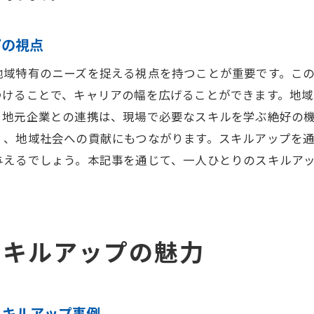
自分を高めるためのフィードバック活用法
成功事例に学ぶ東金市でのスキルアップのコツ
プの視点
地元で成功した人々のスキルアップストーリー
地域特有のニーズを捉える視点を持つことが重要です。こ
成功事例から学ぶスキル習得の秘訣
つけることで、キャリアの幅を広げることができます。地
スキルアップに成功した人の共通点
、地元企業との連携は、現場で必要なスキルを学ぶ絶好の
地域での成功事例から得るインスピレーション
く、地域社会への貢献にもつながります。スキルアップを
スキル向上における失敗とその克服法
与えるでしょう。本記事を通じて、一人ひとりのスキルア
東金市での成功者に見るキャリア形成のコツ
地域経済を活性化するスキルアップの波動
地域の活性化に貢献するスキルアップの影響
スキルアップの魅力
地元経済とスキルアップの相乗効果
地域社会への貢献を見据えたスキル開発
地域振興を促すスキルアップの取り組み
スキルアップ事例