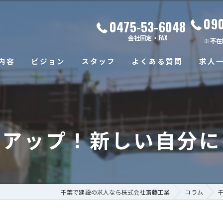
09
0475-53-6048
会社固定・FAX
※不在
内容
ビジョン
スタッフ
よくある質問
求人
ルアップ！新しい自分に
千葉で建設の求人なら株式会社斎藤工業
コラム