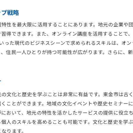
東金市での生活を充実させるスキルアップのステップ
地域生活を豊かにするスキルアップの基礎
ップ戦略
地元コミュニティでの経験を活かす方法
域特性を最大限に活用することにあります。地元の企業や
地域活動を通じたスキルの磨き方
で習得できます。また、オンライン講座を活用することで
生活環境に応じたスキル開発のステップ
といった現代のビジネスシーンで求められるスキルは、オ
り、住民一人ひとりが持つ可能性が広がります。さらに、
地域密着型のスキルアッププラン
日常生活から学ぶスキルアップのヒント
スキルアップで新しい自分に出会うための実践方法
す
自己分析から始めるスキルアップの第一歩
目標設定とその達成に向けた具体的アプローチ
元の文化と歴史を学ぶことは非常に有益です。東金市は古
磨くことができます。地域の文化イベントや歴史セミナー
モチベーションを維持するためのコツ
野において、地元の特性を活かしたサービスの提供に役立
継続的な学習を可能にする習慣づくり
ら個人のスキルを高めることも可能です。文化と歴史を学
スキル向上のための時間管理術
となります。