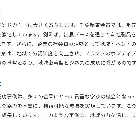
持続可能な成長を実現するための地域連携
持続可能なビジネスモデルとは
上
地域との連携がもたらす持続可能性
ランド力向上に大きく寄与します。千葉県東金市では、地
地域資源を活用したエコフレンドリー戦略
を強化しています。例えば、出展ブースを通じて自社製品
持続的成長を支える地域コミュニティの役割
れます。さらに、企業の社会貢献活動として地域イベント
企業は、地域での認知度を向上させ、ブランドのポジティ
地域と企業の持続的パートナーシップ
長の基盤となり、地域密着型ビジネスの成功に繋がるので
長期的成長を目指す地域連携の実施例
成長する企業が地域社会に与える好影響
ぶ
地域経済への貢献を評価する
地域社会における雇用創出の波及効果
成功事例は、多くの企業にとって貴重な学びの機会となっ
との協力を基盤に、持続可能な成長を実現しています。こ
企業の成長がもたらす社会的価値
に成長しています。このような事例は、地域の力を信じ、
地域振興に寄与する企業の役割
成長企業と地域の共生関係