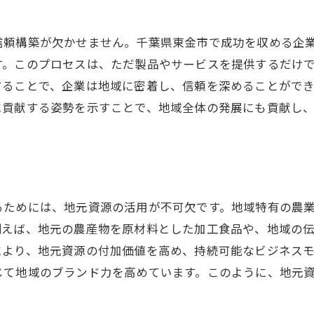
地域社会のニーズを的確に捉える方法
信頼構築が欠かせません。千葉県東金市で成功を収める企
成功事例から学ぶイノベーション
す。このプロセスは、ただ製品やサービスを提供するだけ
地域ニーズをビジネスチャンスに変える
することで、企業は地域に密着し、信頼を深めることがで
成功企業の地域への貢献事例
に貢献する姿勢を示すことで、地域全体の発展にも貢献し
成長企業が地域に与える影響分析
地元住民との関係が企業成長に与える影響
住民との信頼関係構築が成長に寄与する理由
地元コミュニティと企業の共生関係
るためには、地元資源の活用が不可欠です。地域特有の農
地域社会からのフィードバック活用法
例えば、地元の農産物を原材料とした加工食品や、地域の
住民参加型プロジェクトの成功事例
により、地元資源の付加価値を高め、持続可能なビジネス
地元住民の声を反映した経営戦略
じて地域のブランド力を高めています。このように、地元
地域社会と共に歩む企業の未来