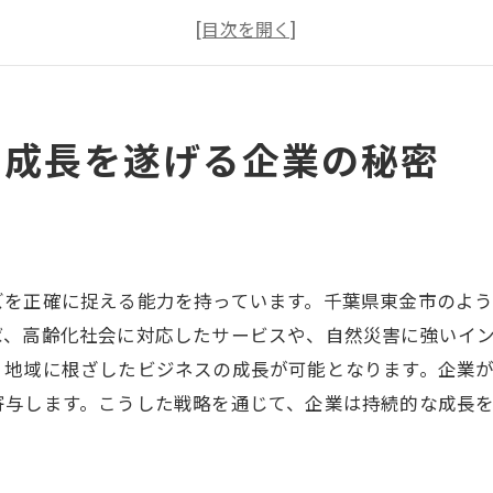
地元資源を活用した持続可能な成長
地域イベント参画によるブランド力向上
地域密着型ビジネスの成功事例から学ぶ
地域住民の声を反映した商品開発
で成長を遂げる企業の秘密
千葉県東金市での成長を支える地域戦略
東金市の成長を支えるインフラ戦略
地域の文化と経済の相乗効果
東金市の経済発展と産業構造
ズを正確に捉える能力を持っています。千葉県東金市のよ
地域資源を活かした新規ビジネス展開
ば、高齢化社会に対応したサービスや、自然災害に強いイ
、地域に根ざしたビジネスの成長が可能となります。企業
地域企業の競争力を高める戦略
寄与します。こうした戦略を通じて、企業は持続的な成長
東金市の成長を後押しする政策の分析
地域ニーズを活かした成長企業の成功事例
地域密着型企業の成功事例紹介