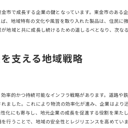
地域社会における企業の影響力拡大
東金市で成長する企業の鍵となっています。東金市のある
東金市で成長する企業の地域密着型アプローチ
えば、地域特有の文化や風習を取り入れた製品は、住民に
地域特性を活かしたアプローチとは
業が地域と共に成長し続けるための道しるべとなり、次な
東金市の企業が選ぶ地域密着戦略
地域社会と企業の協力関係事例
地域密着型アプローチの成功要因
長を支える地域戦略
企業と地域の相互成長の実現
東金市における地域貢献活動の事例
ビジネスチャンスを生み出す成長企業の戦略
成長企業がビジネスチャンスを捉える方法
、効率的かつ持続可能なインフラ戦略があります。道路や
地域市場の分析による新規ビジネス展開
されました。これにより物流の効率化が進み、企業はより
成長を加速させるイノベーション戦略
活性化にも寄与し、地元企業の成長を促進する役割を果た
備を行うことで、地域の安全性とレジリエンスを高めてい
競争優位を築くための企業戦略