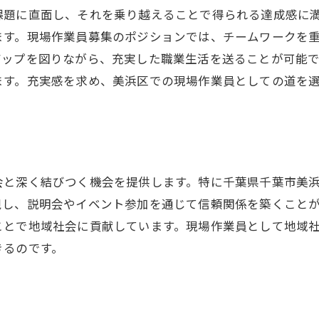
千葉市美浜区で現場仕事を始めるメリットと可能性
課題に直面し、それを乗り越えることで得られる達成感に
美浜区での現場仕事が提供する多様な可能性
ます。現場作業員募集のポジションでは、チームワークを
現場作業員のキャリア形成における重要な役割
アップを図りながら、充実した職業生活を送ることが可能
地域での安定した職業生活の実現
ます。充実感を求め、美浜区での現場作業員としての道を
美浜区でキャリアを積むことの利点
スキルアップ可能な働き方の提案
現場作業員としての長期的なキャリアビジョン
新たなスキルを磨く美浜区現場作業員の魅力
会と深く結びつく機会を提供します。特に千葉県千葉市美
スキル習得のための現場環境の魅力
視し、説明会やイベント参加を通じて信頼関係を築くこと
多様な経験を通じて得られる専門性
ことで地域社会に貢献しています。現場作業員として地域
きるのです。
美浜区で提供されるスキルアップの機会
技術向上を可能にする現場のサポート
新たなスキルを獲得することの意義