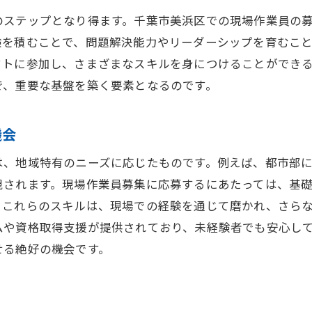
のステップとなり得ます。千葉市美浜区での現場作業員の
地域貢献を実感できる現場作業員の役割
験を積むことで、問題解決能力やリーダーシップを育むこ
美浜区で働くことの地域的な意義
クトに参加し、さまざまなスキルを身につけることができ
地域社会と協力することで得られるやりがい
で、重要な基盤を築く要素となるのです。
美浜区での現場仕事の社会的インパクト
地域発展への貢献を実感する現場
機会
チームワークを重視美浜区現場作業員の働き方
は、地域特有のニーズに応じたものです。例えば、都市部
チームワークが求められる現場の実情
視されます。現場作業員募集に応募するにあたっては、基
協力して働くことの重要性とその魅力
。これらのスキルは、現場での経験を通じて磨かれ、さら
チームとして成長するための環境づくり
ムや資格取得支援が提供されており、未経験者でも安心し
コミュニケーションが活発な現場作業
せる絶好の機会です。
美浜区での現場チームの一体感
個人の力をチームで活かす働き方