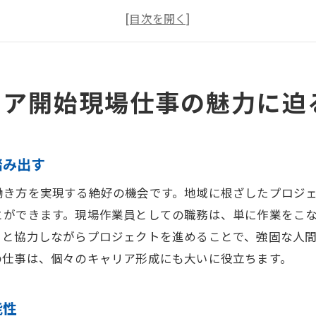
美浜区で求められるスキルとその成長機会
現場作業員としての充実した職業生活
地域社会とのつながりが深まる理由
斎藤工業が提供する現場仕事の魅力
リア開始現場仕事の魅力に迫
未経験でも安心美浜区現場作業員募集のポイント
未経験者歓迎！充実した研修制度
踏み出す
現場作業員としての一歩をサポート
安全第一の職場環境づくり
働き方を実現する絶好の機会です。地域に根ざしたプロジ
未経験からキャリアアップする方法
とができます。現場作業員としての職務は、単に作業をこ
々と協力しながらプロジェクトを進めることで、強固な人
現場での実践的な経験が可能な理由
の仕事は、個々のキャリア形成にも大いに役立ちます。
サポート体制が整った美浜区の現場
地域社会に貢献する美浜区の現場仕事作業員募集
能性
地域に根ざした現場仕事の重要性