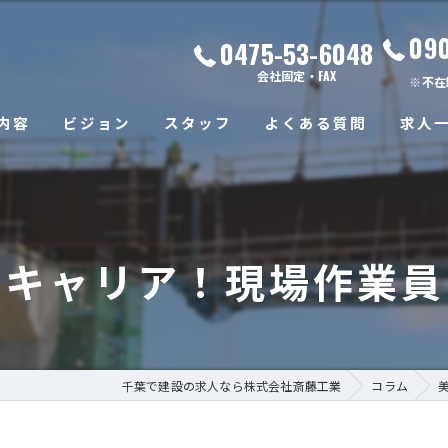
09
0475-53-6048
会社固定・FAX
※不在
内容
ビジョン
スタッフ
よくある質問
求人
なキャリア！現場作業員
千葉で建設の求人なら株式会社斎藤工業
コラム