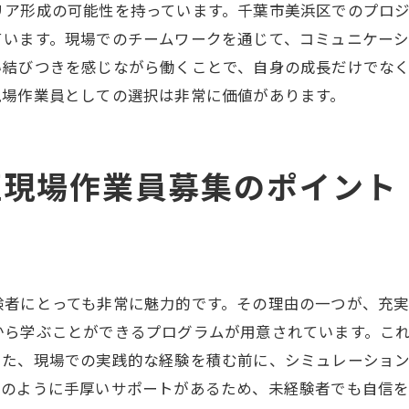
美浜区での現場仕事がキャリアに与える影響
リア形成の可能性を持っています。千葉市美浜区でのプロ
ています。現場でのチームワークを通じて、コミュニケー
美浜区で求められる現場作業員その役割とやりがい
い結びつきを感じながら働くことで、自身の成長だけでな
現場作業員としての具体的な仕事内容
現場作業員としての選択は非常に価値があります。
毎日の業務を通じて得られるやりがい
現場での責任感が求められる理由
美浜区での現場業務の多様性
区現場作業員募集のポイント
役割を果たすことで得られる自己成長
現場作業員としての社会的使命感
千葉市の現場仕事でキャリアアップ美浜区のチャンス
現場仕事がもたらすキャリアアップの道筋
験者にとっても非常に魅力的です。その理由の一つが、充
美浜区でキャリアを築くための戦略
から学ぶことができるプログラムが用意されています。こ
成長を促進する現場の環境
また、現場での実践的な経験を積む前に、シミュレーショ
このように手厚いサポートがあるため、未経験者でも自信を
美浜区での経験が未来を切り開く鍵