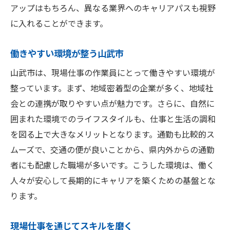
地域活性化に貢献できる職場
アップはもちろん、異なる業界へのキャリアパスも視野
地元住民との交流が生む価値
に入れることができます。
自然の中でのリフレッシュ効果
働きやすい環境が整う山武市
環境保全に貢献する仕事
千葉県山武市で現場仕事に就くための重要なポ
山武市は、現場仕事の作業員にとって働きやすい環境が
イント
整っています。まず、地域密着型の企業が多く、地域社
求人情報の細部を確認する
会との連携が取りやすい点が魅力です。さらに、自然に
囲まれた環境でのライフスタイルも、仕事と生活の調和
勤務地と通勤環境を理解する
を図る上で大きなメリットとなります。通勤も比較的ス
必要なスキルを事前に準備する
ムーズで、交通の便が良いことから、県内外からの通勤
職場の雰囲気を事前に調査する
者にも配慮した職場が多いです。こうした環境は、働く
応募書類を丁寧に準備する
人々が安心して長期的にキャリアを築くための基盤とな
面接での自己表現を磨く
ります。
山武市での作業員募集正社員として地域に根ざ
す
現場仕事を通じてスキルを磨く