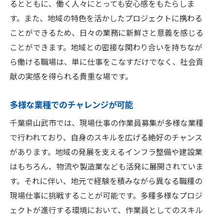
業界の専門家から学べる環境
るとともに、働く人々にとっても安心感をもたらしま
す。また、地域の特色を活かしたプロジェクトに携わる
実践を通じた成長のステップ
ことができるため、日々の業務に新鮮さと意義を感じる
キャリアアップを目指す方法
ことができます。地域との密接な関わり合いを持ちなが
山武市での現場仕事安定した正社員の道を開く
ら働ける職場は、単に仕事をこなすだけでなく、社会貢
正社員としての安定した将来
献の実感を得られる貴重な場です。
福利厚生が充実した企業を選ぶ
長期的なキャリアプランの構築
多様な業種でのチャレンジが可能
職場での成長機会を活かす
千葉県山武市では、現場仕事の作業員募集が多様な業種
現場仕事から管理職への道
で行われており、自身のスキルを広げる絶好のチャンス
仕事と生活のバランスを保つ
があります。地域の発展を支えるインフラ整備や建設業
はもちろん、物流や製造業なども活発に展開されていま
自然豊かな山武市で作業員募集が熱い理由
す。それに伴い、地元で経験を積みながら異なる職種の
地域の魅力を知る
現場仕事に挑戦することが可能です。多種多様なプロジ
自然と触れ合える職場環境
ェクトが進行する環境において、作業員としてのスキル