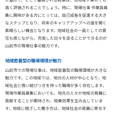
山武市で正社員としての現場仕事を見つける方
高く評価されることでしょう。特に、現場仕事 作業員募
法
集に興味がある方にとっては、自己成長を促進する大き
求人情報サイトの活用法
なステップとなり、将来のキャリアアップへの道を開く
地域でのネットワークの築き方
素晴らしい機会となります。地域社会の一員としての責
任も感じながら、充実した日々を送ることができるのが
企業との直接交渉のコツ
山武市の現場仕事の魅力です。
履歴書と面接で魅力をアピール
業界のトレンドを把握する
地域密着型の職場環境が魅力
地元の企業説明会に参加する
山武市での現場仕事は、地域密着型の職場環境が大きな
作業員募集が進む千葉県山武市現場仕事でスキ
魅力です。この地域では、地元の人材が中心となり、地
ルアップ
域社会と強い結びつきを持った職場が多く存在します。
現場仕事で得られる具体的なスキル
現場作業員募集においても、地元の人々が地域の発展に
スキルアップ支援制度を活用する
貢献することが期待され、相乗効果を生み出していま
資格取得のチャンスを活かす
す。地域に根ざした働き方は、地域社会の発展に寄与す