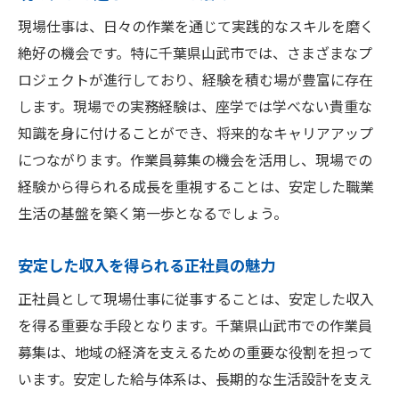
地域社会への貢献を意識する
現場仕事は、日々の作業を通じて実践的なスキルを磨く
地元企業での安定したキャリア
絶好の機会です。特に千葉県山武市では、さまざまなプ
長期的に続けられる職場環境
ロジェクトが進行しており、経験を積む場が豊富に存在
します。現場での実務経験は、座学では学べない貴重な
地域の人々との信頼関係を築く
知識を身に付けることができ、将来的なキャリアアップ
地元イベントへの参加を通じた交流
につながります。作業員募集の機会を活用し、現場での
ワークライフバランスを大切に
経験から得られる成長を重視することは、安定した職業
生活の基盤を築く第一歩となるでしょう。
安定した収入を得られる正社員の魅力
正社員として現場仕事に従事することは、安定した収入
を得る重要な手段となります。千葉県山武市での作業員
募集は、地域の経済を支えるための重要な役割を担って
います。安定した給与体系は、長期的な生活設計を支え