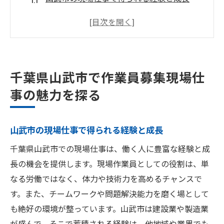
地域密着型の職場環境が魅力
多様な業種でのチャレンジが可能
働きやすい環境が整う山武市
現場仕事を通じてスキルを磨く
千葉県山武市で作業員募集現場仕
安定した収入を得られる正社員の魅力
事の魅力を探る
現場仕事に挑戦千葉県山武市で作業員募集が活
発化
山武市の現場仕事で得られる経験と成長
現在の求人状況をチェック
千葉県山武市での現場仕事は、働く人に豊富な経験と成
注目の求人情報を見逃さない方法
長の機会を提供します。現場作業員としての役割は、単
未経験者歓迎の現場仕事
なる労働ではなく、体力や技術力を高めるチャンスで
経験者が求められるスキルセット
す。また、チームワークや問題解決能力を磨く場として
応募前に知っておきたいポイント
も絶好の環境が整っています。山武市は建設業や製造業
山武市での求人応募の流れ
が盛んで、そこで蓄積される経験は、他地域や業界でも