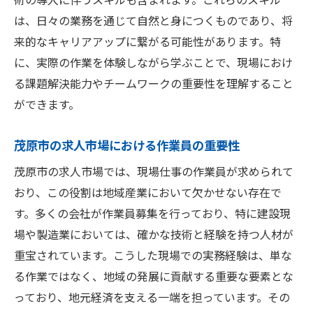
地域の特性を活かした働き方の提案
は、日々の業務を通じて自然と身につくものであり、将
地元企業での経験がキャリアに与える影響
来的なキャリアアップに繋がる可能性があります。特
スキルを活かすチャンス茂原市の現場仕事
に、実際の作業を体験しながら学ぶことで、現場におけ
経験を活かして即戦力として活躍する
る課題解決能力やチームワークの重要性を理解すること
茂原市の求人で学べる最新技術
ができます。
スキルアップを目指すための教育制度
茂原市の求人市場における作業員の重要性
地元のプロジェクトでリーダーシップを発
茂原市の求人市場では、現場仕事の作業員が求められて
揮
おり、この役割は地域産業において欠かせない存在で
専門職としてのキャリアを確立する方法
す。多くの会社が作業員募集を行っており、特に建設現
業界の動向を見据えたキャリア形成
場や製造業においては、確かな技術と経験を持つ人材が
活気ある茂原市で正社員作業員の道を拓く
重宝されています。こうした現場での実務経験は、単な
正社員としての就職がもたらす安心
る作業ではなく、地域の発展に貢献する重要な要素とな
茂原市での安定した職場環境の魅力
っており、地元経済を支える一端を担っています。その