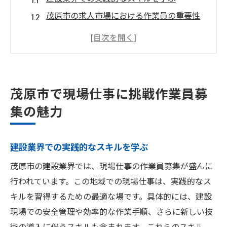
茂原市の求人市場における作業員の重要性
地域密着型の職場環境で安心して働く
茂原市の成長する産業界でのキャリアパス
正社員としての安定した雇用と福利厚生
地元経済を支える仕事に従事する意義
茂原市で現場仕事に挑戦作業員募
自然と産業が共存する茂原市で新たなキャリア
集の魅力
を
自然豊かな環境でリラックスした生活
建設業界での実践的なスキルを学ぶ
茂原市の産業発展に貢献する仕事の魅力
茂原市の建設業界では、現場仕事の作業員募集が盛んに
地方都市ならではのライフスタイルを楽し
行われています。この地域での現場仕事は、実践的なス
む
キルを習得するための最適な場です。具体的には、建設
茂原市の求人情報を活用してキャリアを築
現場での安全管理や効率的な作業手順、さらに新しい技
く
術の導入に伴うスキルも含まれます。これらのスキル