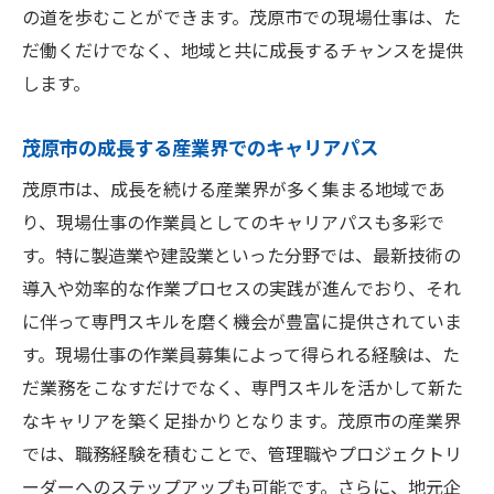
の道を歩むことができます。茂原市での現場仕事は、た
新たな挑戦を支える充実した教育制度
だ働くだけでなく、地域と共に成長するチャンスを提供
茂原市での長期的なキャリア形成戦略
します。
地域社会での仕事がもたらす変化
未来志向の企業でのキャリアチャンス
茂原市の成長する産業界でのキャリアパス
地方都市での仕事が持つ可能性
茂原市は、成長を続ける産業界が多く集まる地域であ
地域の未来を支える貢献の意味
り、現場仕事の作業員としてのキャリアパスも多彩で
茂原市で作業員としてキャリアアップの絶好機
す。特に製造業や建設業といった分野では、最新技術の
キャリアステップを明確にするための計画
導入や効率的な作業プロセスの実践が進んでおり、それ
に伴って専門スキルを磨く機会が豊富に提供されていま
茂原市の求人を活用したキャリアビジョン
す。現場仕事の作業員募集によって得られる経験は、た
地元での経験がもたらす成長機会
だ業務をこなすだけでなく、専門スキルを活かして新た
専門性を高めるための実務経験
なキャリアを築く足掛かりとなります。茂原市の産業界
茂原市のネットワークを活かしたキャリア
では、職務経験を積むことで、管理職やプロジェクトリ
形成
ーダーへのステップアップも可能です。さらに、地元企