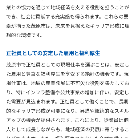
地元の強みを活かしたキャリア戦略
業との協力を通じて地域経済を支える役割を担うことが
現場経験を積みスキルを磨く茂原市での挑戦
でき、社会に貢献する充実感も得られます。これらの要
実践を通じて得られるスキルの向上
素が揃った茂原市は、未来を見据えたキャリア形成に理
想的な環境です。
課題解決能力を高める現場での経験
茂原市での実務が持つキャリアへの影響
正社員としての安定した雇用と福利厚生
地元のプロジェクトを通じたスキルアップ
茂原市で正社員としての現場仕事を選ぶことは、安定し
職場環境がもたらす成長の機会
た雇用と豊富な福利厚生を享受する絶好の機会です。現
茂原市での現場経験が開く新たな道
場仕事は、地域の産業発展に不可欠な役割を果たしてお
り、特にインフラ整備や公共事業の増加に伴い、安定し
た需要が見込まれます。正社員として働くことで、長期
的なキャリア形成が可能になり、昇進や継続的なスキル
アップの機会が提供されます。これにより、従業員は個
人として成長しながらも、地域経済の発展に寄与するこ