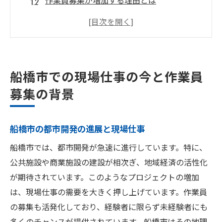
作業員募集が増加する理由とは
公共施設の建設プロジェクトとその影響
未経験者歓迎の現場仕事の背景
地域別の採用動向と現場仕事の現状
船橋市の建設業界の未来予測
船橋市での現場仕事の今と作業員
作業員募集の波に乗る船橋市の現場仕事の魅力
募集の背景
現場仕事の魅力的なポイント
船橋市での仕事の安定性と将来性
船橋市の都市開発の進展と現場仕事
未経験者にも優しい職場環境
船橋市では、都市開発が急速に進行しています。特に、
実際の作業現場の声と経験談
公共施設や商業施設の建設が相次ぎ、地域経済の活性化
キャリアアップの可能性と支援制度
が期待されています。このようなプロジェクトの増加
現場仕事でのスキルアップのチャンス
は、現場仕事の需要を大きく押し上げています。作業員
未経験者でも始められる船橋市の現場仕事チャ
の募集も活発化しており、経験者に限らず未経験者にも
ンス
多くのチャンスが提供されています。船橋市はその地理