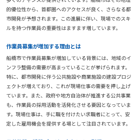
未経験者をサポートする研修制度
的優位性から、首都圏へのアクセスが良く、さらなる都
働きやすい環境と福利厚生
市開発が予想されます。この進展に伴い、現場でのスキ
ルを持つ作業員の重要性はますます増しています。
現場仕事デビューのステップバイステップ
先輩作業員から学ぶ成功ポイント
作業員募集が増加する理由とは
未経験者が活躍する具体的事例
船橋市で作業員募集が増加している背景には、地域のイ
船橋市での現場仕事応募方法
ンフラ整備の需要が高まっていることが挙げられます。
現場仕事でキャリアを築く船橋市の作業員募集
特に、都市開発に伴う公共施設や商業施設の建設プロジ
情報
ェクトが増えており、これが現場仕事の需要を押し上げ
キャリアパスの多様な選択肢
ています。また、政府や地方自治体が推進する公共事業
経験を積むことで得られるスキル
も、作業員の採用活動を活発化させる要因となっていま
船橋市での長期安定雇用への道
す。現場仕事は、手に職を付けたい求職者にとって、安
求人情報の探し方と応募のコツ
定した雇用機会を提供する場として注目されています。
作業員としてのキャリア形成支援