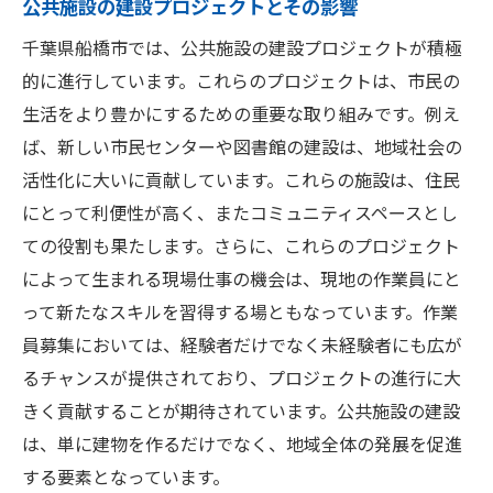
公共施設の建設プロジェクトとその影響
建設業での資格取得のすすめ
千葉県船橋市では、公共施設の建設プロジェクトが積極
都市開発が進む船橋市の現場仕事で作業員募集
的に進行しています。これらのプロジェクトは、市民の
急増
生活をより豊かにするための重要な取り組みです。例え
急増する作業員募集の理由
ば、新しい市民センターや図書館の建設は、地域社会の
都市開発プロジェクトと求人動向
活性化に大いに貢献しています。これらの施設は、住民
地元企業が求める人材とは
にとって利便性が高く、またコミュニティスペースとし
船橋市の経済成長と雇用機会
ての役割も果たします。さらに、これらのプロジェクト
作業員に求められるスキルと条件
によって生まれる現場仕事の機会は、現地の作業員にと
成長市場でのチャンスを活かす方法
って新たなスキルを習得する場ともなっています。作業
員募集においては、経験者だけでなく未経験者にも広が
船橋市の公共施設建設現場で作業員を求める理
るチャンスが提供されており、プロジェクトの進行に大
由
きく貢献することが期待されています。公共施設の建設
公共施設建設の重要性と影響
は、単に建物を作るだけでなく、地域全体の発展を促進
作業員の需要が高まる背景
する要素となっています。