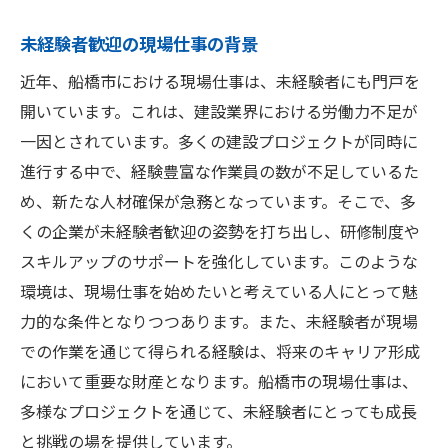
プロジェクトの進捗と必要人材
公共工事の信頼性と安定性
未経験者歓迎の現場仕事の背景
地域住民にとっての意義と役割
近年、船橋市における現場仕事は、未経験者にも門戸を
公共施設建設がもたらす長期的な効果
開いています。これは、建設業界における労働力不足が
作業員募集が活発な船橋市で現場仕事を始める
一因とされています。多くの建設プロジェクトが同時に
方法
進行する中で、経験豊富な作業員の数が不足しているた
求人情報の見つけ方と活用法
め、新たな人材確保が急務となっています。そこで、多
くの企業が未経験者歓迎の姿勢を打ち出し、研修制度や
応募書類のポイントと注意点
スキルアップのサポートを強化しています。このような
面接でのアピール方法と心構え
環境は、現場仕事を始めたいと考えている人にとって魅
募集企業の選び方と比較基準
力的な条件となりつつあります。また、未経験者が現場
船橋市の求人市場の特徴と傾向
での作業を通じて得られる経験は、将来のキャリア形成
現場仕事に必要な準備と心構え
において重要な財産となります。船橋市の現場仕事は、
船橋市での作業員募集の現状と現場仕事の将来
多様なプロジェクトを通じて、未経験者にとっても成長
性
と挑戦の場を提供しています。