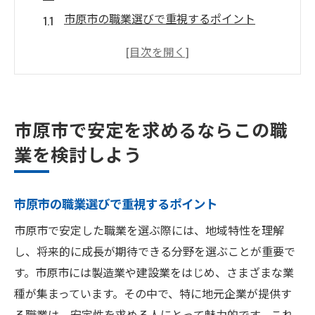
市原市の職業選びで重視するポイント
地元企業の信頼と安定性を探る
未経験でも安心して始められる職業
市原市でのキャリアアップを目指すには
長期的な雇用を支える企業文化
市原市で安定を求めるならこの職
安定職を選ぶための情報収集方法
業を検討しよう
安定したキャリアを市原市で築くための秘訣
市原市でキャリアを築くためのステップ
市原市の職業選びで重視するポイント
安定した職場環境の見極め方
市原市で安定した職業を選ぶ際には、地域特性を理解
地元ネットワークを活用したキャリア形成
し、将来的に成長が期待できる分野を選ぶことが重要で
市原市でのキャリアパスとその可能性
す。市原市には製造業や建設業をはじめ、さまざまな業
職場でのスキルアップを支援する制度
種が集まっています。その中で、特に地元企業が提供す
市原市で長く働くためのライフプラン
る職業は、安定性を求める人にとって魅力的です。これ