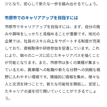
地域経済を支える職業の特徴
ジとなり、安心して新たな一歩を踏み出せるでしょう。
地元での安定した職業の魅力
地域密着型企業で働くことの利点
市原市でのキャリアアップを目指すには
市原市で働くことで得られる安定性
市原市でキャリアアップを目指すには、まず、自分の強
市原市で安定を求める人のための職業ガイド
みや興味をしっかりと見極めることが重要です。地元の
市原市の求人情報を効率的に探す方法
企業では、社員のスキル向上をサポートする制度が充実
しており、資格取得や研修参加を促進しています。これ
安定した職業に向けたスキル開発
により、個々のニーズに応じたキャリアパスを描くこと
市原市での職業選択の手引き
が可能となります。また、市原市は多くの業種が集まっ
地元の就職活動を成功させる秘訣
ているため、異業種への転職や新たな分野への挑戦も視
市原市での転職を考える際のポイント
野に入れやすい環境です。積極的に情報を集め、様々な
安定した職業ガイドラインを活用する
人と交流を持つことで、新たな可能性を開拓し、安定し
市原市での安定職業、選ぶべき業種とその理由
たキャリアの道を切り開いていくことができるでしょ
市原市で安定している業種の特徴
う。
地元の産業動向と職業選びの関連性