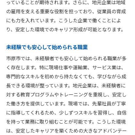
長期雇用を可能にする職場の魅力
っていることが期待されます。さらに、地元企業は地域
の雇用を支える重要な役割を担っており、従業員の育成
市原市の職場文化に適応するために
にも力を入れています。こうした企業で働くことによ
安定した職場環境を選ぶ理由
り、安定した環境でのキャリア形成が可能となります。
市原市での安定した職業選び、成功の鍵とは
市原市で成功する職業選択の基準
未経験でも安心して始められる職業
安定した職業を選ぶ際の重要な要素
市原市では、未経験者でも安心して始められる職業が多
地元企業の成長性を見極める方法
く存在します。特に現場仕事や運輸業、サービス業は、
長期的キャリアのための業界選び
専門的なスキルを初めから持たなくても、学びながら成
市原市での職業選択における注意点
長できる環境が整っています。地元企業は、未経験者に
安定した職業選びで成功するための心構え
対する教育プログラムやトレーニングを重視し、安定し
た働き方を提供しています。現場では、先輩社員が丁寧
地域密着の市原市で安定した職業を選ぶ理由
に指導してくれるため、少しずつスキルを習得し、自信
地域社会に根ざした職業のメリット
を持って業務に取り組むことが可能です。こうした環境
市原市ならではの安定した職場選び
は、安定したキャリアを築くための大きなアドバンテー