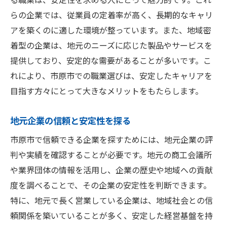
市原市で安定職を見つけるための重要なポイン
らの企業では、従業員の定着率が高く、長期的なキャリ
ト
アを築くのに適した環境が整っています。また、地域密
市原市求人市場のトレンドを知る
着型の企業は、地元のニーズに応じた製品やサービスを
安定した職業に必要なスキルとは
提供しており、安定的な需要があることが多いです。こ
れにより、市原市での職業選びは、安定したキャリアを
職場見学で見るべきポイント
目指す方々にとって大きなメリットをもたらします。
地元企業の評判をチェックする方法
安定した職場を選ぶための面接準備
地元企業の信頼と安定性を探る
職場環境の安定性を判断する基準
市原市で信頼できる企業を探すためには、地元企業の評
安定を追求するなら市原市の魅力的な職場環境
判や実績を確認することが必要です。地元の商工会議所
へ
や業界団体の情報を活用し、企業の歴史や地域への貢献
市原市の職場環境の特長を探る
度を調べることで、その企業の安定性を判断できます。
地元企業が提供する福利厚生の充実
特に、地元で長く営業している企業は、地域社会との信
職場のコミュニケーションスタイル
頼関係を築いていることが多く、安定した経営基盤を持