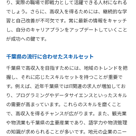
り、実際の職場で即戦力として活躍できる人材になれる
高収入を実現した人々の共通点とは
でしょう。さらに、高収入を得るためには、継続的な学
事例による成功の秘訣と応用法
習と自己改善が不可欠です。常に最新の情報をキャッチ
高収入を実現するための千葉県の実践的なステ
し、自分のキャリアプランをアップデートしていくこと
ップ
が成功への鍵です。
短期・中期・長期の収入増加計画
実際に高収入を得るための行動指針
千葉県の流行に合わせたスキルセット
ステップバイステップの実現プロセス
千葉県で高収入を目指すためには、地域のトレンドを把
千葉県でのキャリアアップの実践法
握し、それに応じたスキルセットを持つことが重要で
目標を達成するための具体的ステップ
す。例えば、近年千葉県ではIT関連の求人が増加してお
高収入を狙うための地元企業攻略法
り、プログラミングやデータサイエンスといったスキル
の需要が高まっています。これらのスキルを磨くこと
地元のネットワークを活用して千葉県で高収入
で、高収入を得るチャンスが広がります。また、観光業
を得る秘訣
や物流業も千葉県の主要産業であり、語学力や物流管理
地域密着型ネットワークの重要性
の知識が求められることが多いです。地元の企業のニー
人脈作りが高収入に繋がる理由