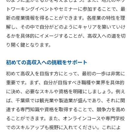
レンド
トワーキングイベントやセミナーに参加することで、最
千葉県の注目業種で高収入を目指す
新の産業情報を得ることができます。各産業の特性を理
トレンドに基づくスキルアップ戦略
解し、その中で自分がどのようにキャリアを築いていけ
るかを具体的にイメージすることが、高収入への道を切
地域特有のビジネス機会を活かす
り開く鍵となります。
高収入を生む千葉県の新興マーケット
最新トレンドをベースにしたキャリア構築
初めての高収入への挑戦をサポート
千葉県での高収入に必要な市場理解
初めて高収入を目指す方にとって、最初の一歩は非常に
千葉県で成功した高収入事例から学ぶキャリア
重要です。まず、自分が目指すべき職種や業界を具体的
戦略
に決め、必要なスキルや資格を明確にしましょう。例え
成功者に学ぶキャリア構築法
ば、千葉県では観光業や製造業が盛んであり、それに関
事例から見る高収入への道筋
連する専門知識や資格を取得することで、競争力を高め
高収入を得るための実践的アドバイス
ることができます。また、オンラインコースや専門学校
成功事例に学ぶ千葉県特有の戦略
でのスキルアップも視野に入れてください。これによ