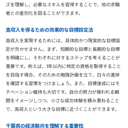
ズを理解し、必要なスキルを習得することで、他の求職
地元企業との関係構築術
者との差別化を図ることができます。
ネットワークを活かしたキャリア構築
千葉県での効果的な人脈拡大方法
高収入を得るための効果的な目標設定法
高収入を得るためのコミュニケーションス
高収入を実現するためには、具体的かつ現実的な目標設
キル
定が欠かせません。まず、短期的な目標と長期的な目標
千葉県での高収入実現に必要なスキルセットと
を明確にし、それぞれに対するステップを考えることが
は
重要です。例えば、1年以内に特定の資格を取得すること
高収入を支える必須スキルの見極め
を目指す場合、そのための勉強計画を立て、日々の進捗
を確認する習慣をつけましょう。また、目標達成にはモ
地域別スキル需要の傾向と対策
チベーション維持も大切です。自分の努力が報われる瞬
千葉県で求められる専門スキル
間をイメージしつつ、小さな成功体験を積み重ねること
スキル向上が高収入に直結する理由
で、高収入という大きな目標に近づくことができます。
将来を見据えたスキルアップ戦略
高収入を狙うためのスキル習得法
千葉県の経済動向を理解する重要性