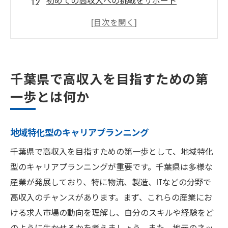
初めての高収入への挑戦をサポート
千葉県の流行に合わせたスキルセット
高収入を得るための効果的な目標設定法
千葉県の経済動向を理解する重要性
高収入への道を開くための初期戦略
千葉県で高収入を目指すための第
千葉県の求人市場を徹底分析して高収入を手に
一歩とは何か
入れる
最新の求人トレンドを把握する方法
地域特化型のキャリアプランニング
高収入を支える地域の雇用動向とは
千葉県で高収入を目指すための第一歩として、地域特化
千葉県の求人市場における競争力強化
型のキャリアプランニングが重要です。千葉県は多様な
求人情報の活用で高収入のチャンスを掴む
産業が発展しており、特に物流、製造、ITなどの分野で
千葉県での賢い給与交渉術
高収入のチャンスがあります。まず、これらの産業にお
高収入を実現するための求人選びのコツ
ける求人市場の動向を理解し、自分のスキルや経験をど
高収入を実現するための千葉県における最新ト
のように生かせるかを考えましょう。また、地元のネッ