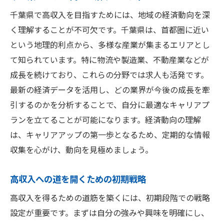
あなたの夢を叶える！千葉県で高収入を得るた
千葉県で高収入を目指すためには、地域の経済動向を深
めの行動計画
く理解することが不可欠です。千葉県は、首都圏に近い
目標達成へ向けた具体的行動計画
という地理的利点から、多様な産業が集まるエリアとし
夢を現実にするためのステップ管理
て知られています。特に物流や製造業、不動産業などが
千葉県で高収入を得るための計画策定
成長を続けており、これらの分野では求人も活発です。
最新の経済データを活用し、どの業界が今後の成長を牽
行動計画の見直しと柔軟な対応法
引するのかを分析することで、自分に最適なキャリアプ
夢への第一歩を踏み出すための指針
ランを立てることが可能になります。経済動向の理解
計画的なキャリアアップで得られる成果
は、キャリアアップの第一歩となるため、定期的な情報
収集を心がけ、動向を見極めましょう。
高収入への道を開くための初期戦略
高収入を得るための道筋を築くには、初期段階での戦略
設定が重要です。まずは自分の強みや興味を明確にし、