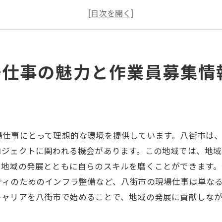
現場仕事の多様な業種と募集職種
八街市の現場仕事で求められるスキルとは
募集傾向から見る現場仕事の将来性
八街市の現場作業員募集で成功するためのポイン
場仕事の魅力と作業員募集情
現場仕事初心者必見八街市の作業員募集ガイド
初心者が挑戦しやすい現場仕事の特徴
八街市での現場仕事応募の基本ステップ
未経験者が知っておくべき現場のルール
場仕事にとって理想的な環境を提供しています。八街市は
現場仕事に必要な基本的なスキルと資格
ロジェクトに関われる機会があります。この地域では、地
、地域の発展とともに自らのスキルを磨くことができます
八街市で現場仕事を始めるための心構え
ティのためのインフラ整備など、八街市の現場仕事は単な
現場仕事体験談：八街市での成功エピソード
キャリアを八街市で始めることで、地域の発展に貢献しな
豊かな自然とともに八街市で現場仕事を始めよう
八街市の自然環境が現場仕事に与える影響