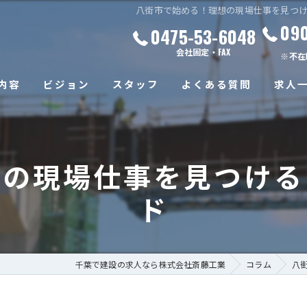
八街市で始める！理想の現場仕事を見つける
09
0475-53-6048
会社固定・FAX
※不在
内容
ビジョン
スタッフ
よくある質問
求人
想の現場仕事を見つける
ド
千葉で建設の求人なら株式会社斎藤工業
コラム
八