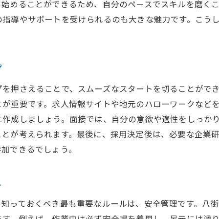
ら始めることができるため、自分のペースでスキルを磨く
入社後に成功するための現場仕事の心得
の指導やサポートを受けられるのも大きな魅力です。こう
八街市での現場仕事におけるキャリアステップ
。
プ
プを押さえることで、スムーズなスタートを切ることがで
とが重要です。求人情報サイトや地元のハローワークなど
に作成しましょう。面接では、自分の意欲や適性をしっか
ことが考えられます。最後に、採用決定後は、必要な企業
参加できるでしょう。
ル
、知っておくべき最も重要なルールは、安全管理です。八
ます。例えば、作業中は必ず安全帽を着用し、足元には滑