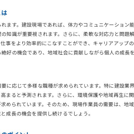
千葉県八街市で理想の現場仕事を探す方法
理想の現場仕事を見つけるためのステップ
とは
八街市での求人情報の効率的な探し方
られます。建設現場であれば、体力やコミュニケーション
現場仕事の検索に役立つウェブサイトの紹介
理の知識が重要視されます。さらに、柔軟な対応力と問題
八街市での現場仕事の希望条件の設定方法
の仕事をより効率的にこなすことができ、キャリアアップ
る絶好の機会であり、地域社会に貢献しながら個人の成長
現場仕事の面接成功への準備と対策
八街市で理想の職場を見つけた体験談
未経験者歓迎八街市での作業員募集の最新情報
未経験者が挑戦できる現場仕事の種類
需要に応じて多様な職種が求められています。特に建設業
八街市での未経験者向け募集の特徴
も高まると予測されます。さらに、環境保護や地域再生に
が求められています。そのため、現場作業員の需要は、地
現場仕事未経験者へのサポート体制
戦と成長の機会を提供し続けるでしょう。
未経験から始める現場仕事の成功ポイント
八街市の未経験者歓迎求人の見つけ方