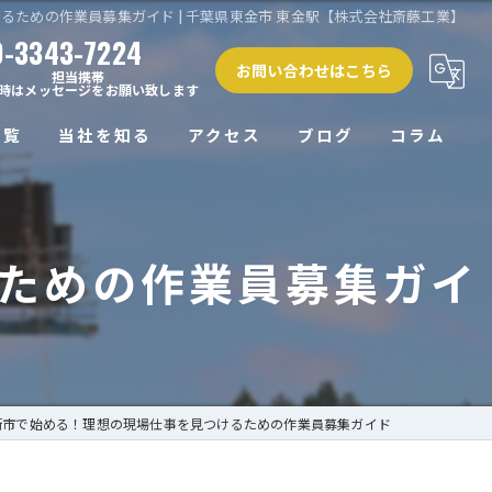
ための作業員募集ガイド | 千葉県東金市 東金駅【株式会社斎藤工業】
0-3343-7224
お問い合わせはこちら
担当携帯
時はメッセージをお願い致します
一覧
当社を知る
アクセス
ブログ
コラム
正社員
ための作業員募集ガイ
未経験
経験者
働きやすい
高収入
街市で始める！理想の現場仕事を見つけるための作業員募集ガイド