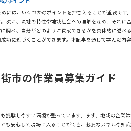
めのポイント
未経験者の視点から見る現場仕事の魅力
ためには、いくつかのポイントを押さえることが重要です
スキルを活かす八街市の現場仕事の魅力とは
す。次に、現地の特性や地域社会への理解を深め、それに
八街市の現場仕事でのスキル活用事例
前に調べ、自分がどのように貢献できるかを具体的に述べ
専門スキルが求められる現場仕事の魅力
用成功に近づくことができます。本記事を通じて学んだ内
スキル向上を目指す現場仕事の選び方
八街市での現場仕事に必要な技術
スキルに応じた現場仕事の給与の目安
八街市の作業員募集ガイド
八街市の現場仕事でスキルを発揮する方法
八街市の現場仕事で新たな職場を見つけるステップ
現場仕事の求人応募から就業までの流れ
八街市での現場仕事の求人情報収集法
応募書類作成のポイントと注意点
ても挑戦しやすい環境が整っています。まず、地域の企業
者でも安心して現場に入ることができ、必要なスキルや知
現場仕事の面接でのアピールポイント