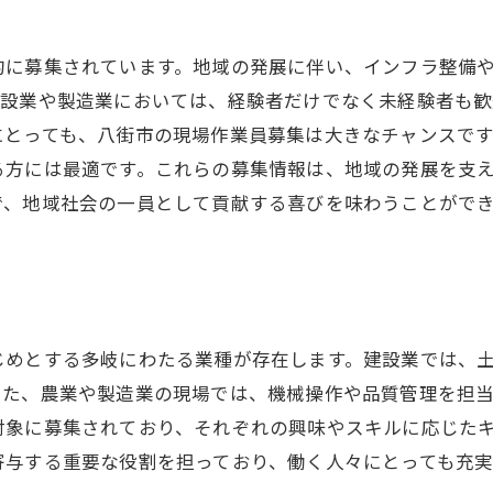
地域社会との連携が生む現場仕事の魅力
的に募集されています。地域の発展に伴い、インフラ整備
自然と共存する仕事環境の具体例
建設業や製造業においては、経験者だけでなく未経験者も歓
八街市が提供する生活環境と現場仕事の両立
にとっても、八街市の現場作業員募集は大きなチャンスで
現場仕事を通じて八街市の自然を守る役割
る方には最適です。これらの募集情報は、地域の発展を支
自然の中での現場仕事がもたらす充実感
で、地域社会の一員として貢献する喜びを味わうことがで
キャリアアップを目指すなら八街市の現場仕事に注目
八街市の現場仕事でキャリアアップする方法
現場仕事の経験がもたらす多様なキャリアパス
八街市での現場仕事が提供する成長機会
じめとする多岐にわたる業種が存在します。建設業では、
スキルを磨き続けるための現場仕事の選び方
また、農業や製造業の現場では、機械操作や品質管理を担
現場仕事を活かしたキャリアプランニング
対象に募集されており、それぞれの興味やスキルに応じた
八街市での現場仕事が開く未来の可能性
寄与する重要な役割を担っており、働く人々にとっても充実