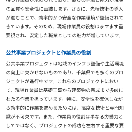
応募方法と必要な書類の準備
の品質や安全性に直結します。さらに、先端技術の導入
千葉県で手に職をつける現場仕事の未来
が進むことで、効率的かつ安全な作業環境が整備されて
建築業界の未来を担う作業員の重要性
きています。そのため、現場作業員の役割はますます重
技術革新がもたらす新たな職業機会
要視され、安定した職業としての魅力が増しています。
地元企業と連携した人材育成プログラム
公共事業プロジェクトと作業員の役割
働き方改革と現場仕事の柔軟性
公共事業プロジェクトは地域のインフラ整備や生活環境
地域社会における持続可能な開発
の向上に欠かせないものであり、千葉県でも多くのプロ
次世代への技術とノウハウの継承
ジェクトが進行中です。これらのプロジェクトにおい
千葉県の建築業界でスキルを活かす作業員募集
て、現場作業員は基礎工事から建築物の完成まで多岐に
の今
わたる作業を担っています。特に、安全性を確保しなが
求められるスキルセットとその習得法
ら効率的に作業を進めるためには、高度な技術と専門知
業界のトレンドと人材ニーズの変化
識が不可欠です。また、作業員の役割は単なる労働力と
建築テクノロジーとスキルの相乗効果
してではなく、プロジェクトの成功を左右する重要な要