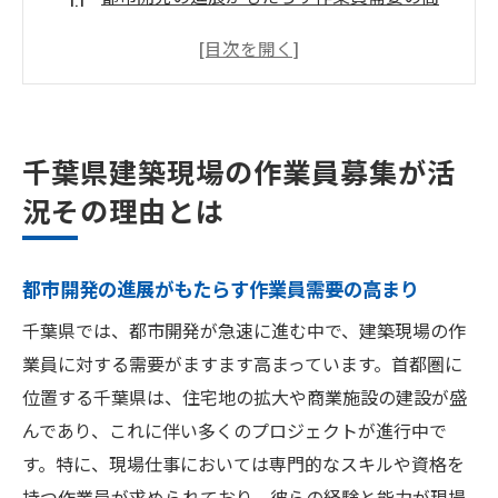
まり
公共事業プロジェクトと作業員の役割
千葉県の経済成長と建築業界の関係
建築作業員に求められるスキルとその重要
千葉県建築現場の作業員募集が活
性
況その理由とは
作業現場での安全管理と作業員の責任
地域社会への貢献と作業員の価値
都市開発の進展がもたらす作業員需要の高まり
現場仕事の魅力千葉県での作業員募集の詳細
現場仕事で得られる経験とスキルの成長
千葉県では、都市開発が急速に進む中で、建築現場の作
業員に対する需要がますます高まっています。首都圏に
千葉県での作業員募集求人の特徴
位置する千葉県は、住宅地の拡大や商業施設の建設が盛
職場環境と作業員の働きやすさ
んであり、これに伴い多くのプロジェクトが進行中で
給与制度と福利厚生の比較
す。特に、現場仕事においては専門的なスキルや資格を
働きながら取得できる資格やスキル
持つ作業員が求められており、彼らの経験と能力が現場