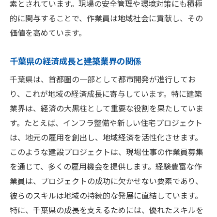
千葉県内でのキャリアパスと昇進機会
素とされています。現場の安全管理や環境対策にも積極
的に関与することで、作業員は地域社会に貢献し、その
地域別の採用状況と求職者の傾向
価値を高めています。
業界ネットワークを活用したキャリア構築
首都圏近郊千葉県で建築現場の作業員に求めら
千葉県の経済成長と建築業界の関係
れるもの
千葉県は、首都圏の一部として都市開発が進行してお
首都圏での働き方と地方との違い
り、これが地域の経済成長に寄与しています。特に建築
時間管理と効率的な現場運営
業界は、経済の大黒柱として重要な役割を果たしていま
チームワークとコミュニケーション力
す。たとえば、インフラ整備や新しい住宅プロジェクト
現場での問題解決能力と創造力
は、地元の雇用を創出し、地域経済を活性化させます。
多様な文化背景を持つ労働者との共働
このような建設プロジェクトは、現場仕事の作業員募集
環境対応と持続可能な建築手法
を通じて、多くの雇用機会を提供します。経験豊富な作
業員は、プロジェクトの成功に欠かせない要素であり、
作業員募集が増加中千葉県の建築現場の現状
彼らのスキルは地域の持続的な発展に直結しています。
近年の建築業界の動向とその影響
特に、千葉県の成長を支えるためには、優れたスキルを
人口増加に伴うインフラ整備の必要性