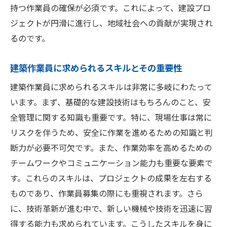
持つ作業員の確保が必須です。これによって、建設プロ
建築プロジェクトの多様化と専門性
ジェクトが円滑に進行し、地域社会への貢献が実現され
地域密着型の雇用創出とその意義
るのです。
国際競争力を持つ建築技術の導入
建築作業員に求められるスキルとその重要性
作業員のワークライフバランスの向上
地域発展に貢献千葉県での現場仕事に挑戦する
建築作業員に求められるスキルは非常に多岐にわたって
地域経済への貢献と作業員の役割
います。まず、基礎的な建設技術はもちろんのこと、安
全管理に関する知識も重要です。特に、現場仕事は常に
住民との協力体制と信頼構築
リスクを伴うため、安全に作業を進めるための知識と判
地域の特色を活かした建築デザイン
断力が必要不可欠です。また、作業効率を高めるための
観光地と連携したインフラ開発
チームワークやコミュニケーション能力も重要な要素で
災害対策と地域防災力の強化
す。これらのスキルは、プロジェクトの成果を左右する
地元企業とのパートナーシップ事例
ものであり、作業員募集の際にも重視されます。さら
安定した収入を目指して千葉県で作業員を募集
に、技術革新が進む中で、新しい機械や技術を迅速に習
長期的な雇用契約とそのメリット
得する能力も求められています。こうしたスキルを身に