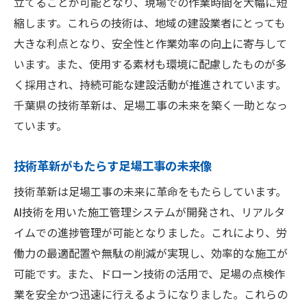
立てることが可能となり、現場での作業時間を大幅に短
地域社会に貢献する安全対策の重要性
縮します。これらの技術は、地域の建設業者にとっても
技術革新がもたらす千葉県の足場工事新時代の
大きな利点となり、安全性と作業効率の向上に寄与して
始まり
います。また、使用する素材も環境に配慮したものが多
足場工事の新時代を切り開く技術革新
く採用され、持続可能な建設活動が推進されています。
千葉県の足場工事における技術革命の全貌
千葉県の技術革新は、足場工事の未来を築く一助となっ
ています。
最新技術が引き起こす業界の変革
足場工事の効率化を実現する技術的進歩
技術革新がもたらす足場工事の未来像
地域の足場工事における技術導入の実例
技術革新は足場工事の未来に革命をもたらしています。
未来を見据えた足場工事の技術革新
AI技術を用いた施工管理システムが開発され、リアルタ
千葉県で進化する足場工事地域社会の安全を確
イムでの進捗管理が可能となりました。これにより、労
保する取り組み
働力の最適配置や無駄の削減が実現し、効率的な施工が
地域社会と協力した安全確保の取り組み
可能です。また、ドローン技術の活用で、足場の点検作
足場工事が地域社会にもたらす安全の価値
業を安全かつ迅速に行えるようになりました。これらの