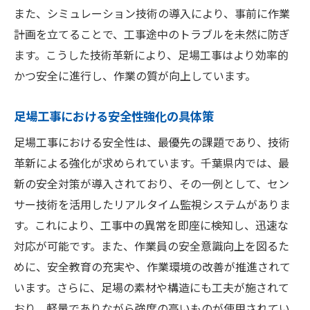
また、シミュレーション技術の導入により、事前に作業
向上と事例
計画を立てることで、工事途中のトラブルを未然に防ぎ
千葉県での足場工事の安全性向上の背景
ます。こうした技術革新により、足場工事はより効率的
地域に根ざした足場工事の成功事例
かつ安全に進行し、作業の質が向上しています。
安全性向上に貢献する地域の足場工事企業
千葉県の足場工事における安全施策の進化
足場工事における安全性強化の具体策
足場工事が地域に与える安全と安心の提供
足場工事における安全性は、最優先の課題であり、技術
地域社会に信頼される足場工事の実例
革新による強化が求められています。千葉県内では、最
足場工事の安全性千葉県での最新技術と具体的
新の安全対策が導入されており、その一例として、セン
施策を探る
サー技術を活用したリアルタイム監視システムがありま
千葉県の足場工事における安全性向上の鍵
す。これにより、工事中の異常を即座に検知し、迅速な
対応が可能です。また、作業員の安全意識向上を図るた
具体的な安全施策が支える足場工事の未来
めに、安全教育の充実や、作業環境の改善が推進されて
最新技術を駆使した安全性向上の取り組み
います。さらに、足場の素材や構造にも工夫が施されて
千葉県の足場工事現場で採用される安全策
おり、軽量でありながら強度の高いものが使用されてい