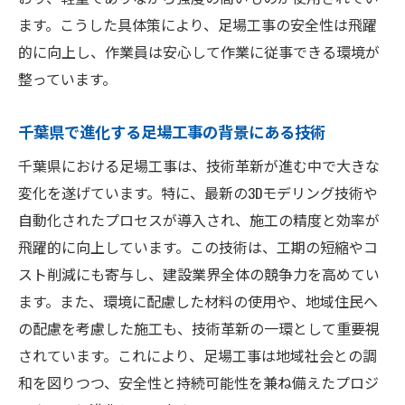
足場工事における安全性と技術の融合
ます。こうした具体策により、足場工事の安全性は飛躍
地域で実現される足場工事の安全革命
的に向上し、作業員は安心して作業に従事できる環境が
千葉県の足場工事における進化最新技術が支え
整っています。
る安全対策
千葉県で進化する足場工事の背景にある技術
技術革新が進化させる千葉県の足場工事
安全対策を支える最新技術の役割
千葉県における足場工事は、技術革新が進む中で大きな
千葉県の足場工事における技術的進化の実
変化を遂げています。特に、最新の3Dモデリング技術や
態
自動化されたプロセスが導入され、施工の精度と効率が
飛躍的に向上しています。この技術は、工期の短縮やコ
革新的な技術が推進する安全対策の強化
スト削減にも寄与し、建設業界全体の競争力を高めてい
足場工事の安全性を向上させる技術革新
ます。また、環境に配慮した材料の使用や、地域住民へ
地域社会を支える足場工事の技術的進化
の配慮を考慮した施工も、技術革新の一環として重要視
されています。これにより、足場工事は地域社会との調
和を図りつつ、安全性と持続可能性を兼ね備えたプロジ