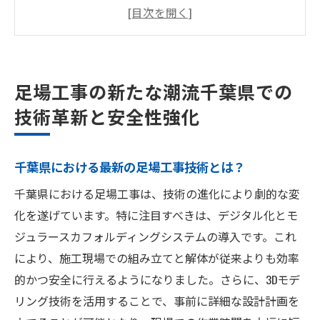
技術革新がもたらす足場工事の未来像
最新技術を活用した作業効率の向上
足場工事における安全性強化の具体策
千葉県で進化する足場工事の背景にある技
足場工事の新たな潮流千葉県での
術
技術革新と安全性強化
地域社会と共に進化する足場工事の取り組
み
千葉県における最新の足場工事技術とは？
千葉県の足場工事における安全対策最新技術で
守る現場の安全
千葉県における足場工事は、技術の進化により劇的な変
最新技術による安全対策の導入事例
化を遂げています。特に注目すべきは、デジタル化とモ
ジュラースカフォルディングシステムの導入です。これ
千葉県で採用される革新的な安全装置
により、施工現場での組み立てと解体が従来よりも効率
足場工事現場での事故防止策の強化
的かつ安全に行えるようになりました。さらに、3Dモデ
作業員の安全を確保する技術革新の役割
リング技術を活用することで、事前に詳細な設計計画を
安全対策を通じた足場工事の信頼性向上