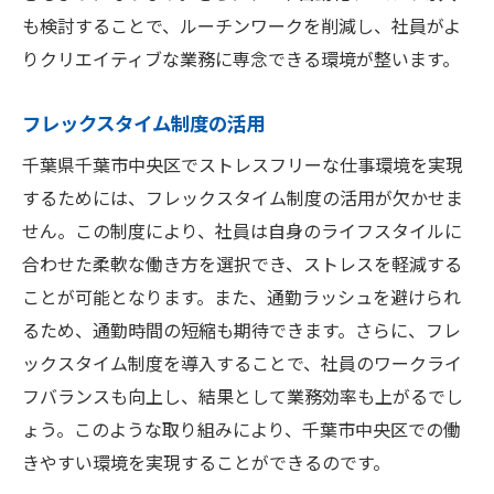
定期的なフィードバックセッション
も検討することで、ルーチンワークを削減し、社員がよ
ソーシャルアクティビティの企画
りクリエイティブな業務に専念できる環境が整います。
相互理解を深める文化の育成
千葉市中央区でのストレスフリーな仕事環境の
フレックスタイム制度の活用
未来予測
千葉県千葉市中央区でストレスフリーな仕事環境を実現
未来の仕事環境のトレンド
するためには、フレックスタイム制度の活用が欠かせま
持続可能な働き方の提案
せん。この制度により、社員は自身のライフスタイルに
デジタルトランスフォーメーションの影響
合わせた柔軟な働き方を選択でき、ストレスを軽減する
ことが可能となります。また、通勤ラッシュを避けられ
リモートワークの普及と発展
るため、通勤時間の短縮も期待できます。さらに、フレ
健康とウェルビーイングの新しい定義
ックスタイム制度を導入することで、社員のワークライ
次世代の職場環境デザイン
フバランスも向上し、結果として業務効率も上がるでし
ょう。このような取り組みにより、千葉市中央区での働
きやすい環境を実現することができるのです。