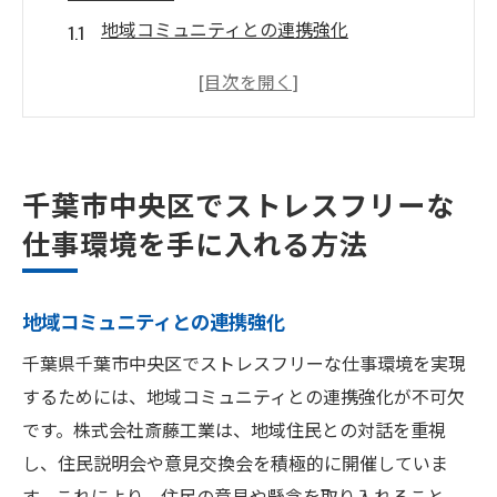
地域コミュニティとの連携強化
リモートワークの導入とその利点
職場の整備と快適な設備
業務効率化のためのツールとシステム
フレックスタイム制度の活用
千葉市中央区でストレスフリーな
ワークライフバランスの重要性
仕事環境を手に入れる方法
ストレスフリーな職場を実現するための取り組
みとは？
地域コミュニティとの連携強化
職場のメンタルヘルスサポート
千葉県千葉市中央区でストレスフリーな仕事環境を実現
明確な業務分担と責任範囲
するためには、地域コミュニティとの連携強化が不可欠
オープンなコミュニケーションの推進
です。株式会社斎藤工業は、地域住民との対話を重視
定期的なストレスチェックの実施
し、住民説明会や意見交換会を積極的に開催していま
リラクゼーションスペースの提供
す。これにより、住民の意見や懸念を取り入れること