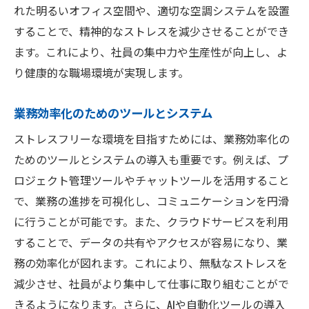
れた明るいオフィス空間や、適切な空調システムを設置
AIとRPAによる業務効率化
することで、精神的なストレスを減少させることができ
ウェアラブルデバイスでの健康管理
ます。これにより、社員の集中力や生産性が向上し、よ
バーチャルリアリティ（VR）の活用
り健康的な職場環境が実現します。
デジタルヘルスケアの進化
自動化されたオフィス設備
業務効率化のためのツールとシステム
テクノロジーによるコミュニケーション支
ストレスフリーな環境を目指すためには、業務効率化の
援
ためのツールとシステムの導入も重要です。例えば、プ
社員間のコミュニケーションがストレス軽減に
ロジェクト管理ツールやチャットツールを活用すること
与える影響
で、業務の進捗を可視化し、コミュニケーションを円滑
チームビルディング活動の重要性
に行うことが可能です。また、クラウドサービスを利用
することで、データの共有やアクセスが容易になり、業
オンラインコミュニケーションツールの活
務の効率化が図れます。これにより、無駄なストレスを
用
減少させ、社員がより集中して仕事に取り組むことがで
オープンドアポリシーの導入
きるようになります。さらに、AIや自動化ツールの導入