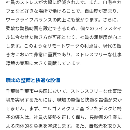
従業員支援プログラム（EAP）の活用
社員のストレスが大幅に軽減されます。また、自宅やカ
フェなど好きな場所で働けることで、自由度が高まり、
社内スポーツ活動の奨励
ワークライフバランスの向上にも繋がります。さらに、
ストレス解消のためのリラクゼーション手
柔軟な勤務時間を設定できるため、個々のライフスタイ
当
ルに合わせた働き方が可能となり、社員の満足度が向上
働きやすさを追求した千葉市中央区の職場環境
します。このようなリモートワークの利点は、現代の働
作り
き方において非常に重要であり、ストレスフリーな仕事
オフィスのデザインとレイアウト
環境の実現に大きく貢献しています。
自然光の取り入れと空間の工夫
エルゴノミクスを考慮した家具選び
職場の整備と快適な設備
多様な働き方を支援する制度
千葉県千葉市中央区において、ストレスフリーな仕事環
共用スペースの活用方法
境を実現するためには、職場の整備と快適な設備が欠か
プライバシーを確保するための工夫
せません。まず、エルゴノミクスに基づいたデスクと椅
子の導入は、社員の姿勢を正しく保ち、長時間の作業に
ストレスフリーな環境を構築するための最新技
よる肉体的な負担を軽減します。また、自然光を取り入
術の導入