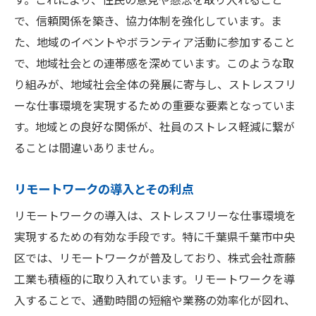
職場の雰囲気向上のためのイベント
で、信頼関係を築き、協力体制を強化しています。ま
株式会社斎藤工業が提案するストレス軽減の秘
た、地域のイベントやボランティア活動に参加すること
訣
で、地域社会との連帯感を深めています。このような取
ストレス管理システムの導入
り組みが、地域社会全体の発展に寄与し、ストレスフリ
従業員の意識調査とそのフィードバック
ーな仕事環境を実現するための重要な要素となっていま
す。地域との良好な関係が、社員のストレス軽減に繋が
健康管理アプリの活用
ることは間違いありません。
定期的なカウンセリングセッション
社員研修プログラムの充実
リモートワークの導入とその利点
リーダーシップとサポートの強化
リモートワークの導入は、ストレスフリーな仕事環境を
心と体の健康をサポート: 福利厚生制度の重要性
実現するための有効な手段です。特に千葉県千葉市中央
健康診断とフィットネスプログラム
区では、リモートワークが普及しており、株式会社斎藤
メンタルヘルスサポートプラン
工業も積極的に取り入れています。リモートワークを導
リフレッシュ休暇とその効果
入することで、通勤時間の短縮や業務の効率化が図れ、