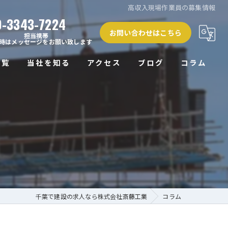
高収入現場作業員の募集情報
0-3343-7224
お問い合わせはこちら
担当携帯
時はメッセージをお願い致します
一覧
当社を知る
アクセス
ブログ
コラム
正社員
未経験
経験者
働きやすい
高収入
千葉で建設の求人なら株式会社斎藤工業
コラム