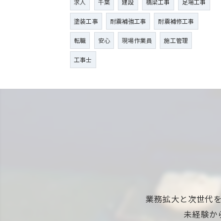
求人
千葉
建設
橋梁工事
足場工事
塗装工事
耐震補強工事
耐震補修工事
転職
安心
現場作業員
施工管理
工事士
業務拡大と次世代
未経験か