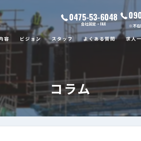
09
0475-53-6048
会社固定・FAX
※不在
内容
ビジョン
スタッフ
よくある質問
求人
コラム