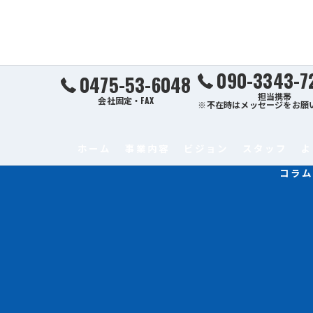
090-3343-7
0475-53-6048
担当携帯
会社固定・FAX
※不在時はメッセージをお願
ホーム
事業内容
ビジョン
スタッフ
よ
コラム