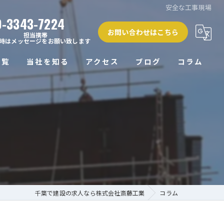
安全な工事現場
0-3343-7224
お問い合わせはこちら
担当携帯
時はメッセージをお願い致します
一覧
当社を知る
アクセス
ブログ
コラム
正社員
未経験
経験者
働きやすい
高収入
千葉で建設の求人なら株式会社斎藤工業
コラム