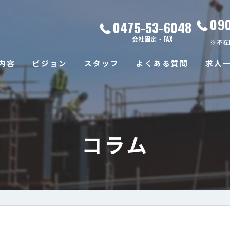
09
0475-53-6048
会社固定・FAX
※不在
内容
ビジョン
スタッフ
よくある質問
求人
コラム