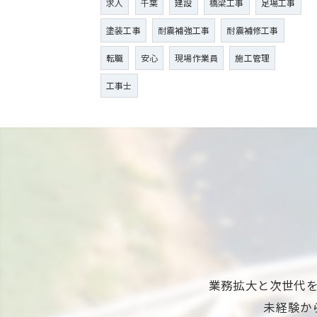
求人
千葉
建設
橋梁工事
足場工事
塗装工事
耐震補強工事
耐震補修工事
転職
安心
現場作業員
施工管理
工事士
業務拡大と次世代
未経験か