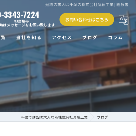
建設の求人は千葉の株式会社斎藤工業 | 経験者
0-3343-7224
お問い合わせはこちら
担当携帯
時はメッセージをお願い致します
一覧
当社を知る
アクセス
ブログ
コラム
正社員
未経験
経験者
働きやすい
高収入
千葉で建設の求人なら株式会社斎藤工業
ブログ