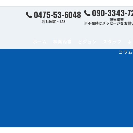
090-3343-7
0475-53-6048
担当携帯
会社固定・FAX
※不在時はメッセージをお願
ホーム
事業内容
ビジョン
スタッフ
よ
コラム