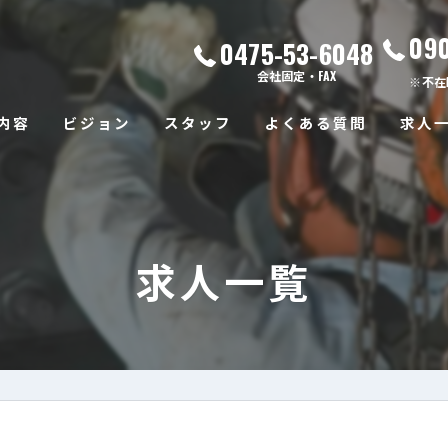
09
0475-53-6048
会社固定・FAX
※不在
内容
ビジョン
スタッフ
よくある質問
求人
求人一覧