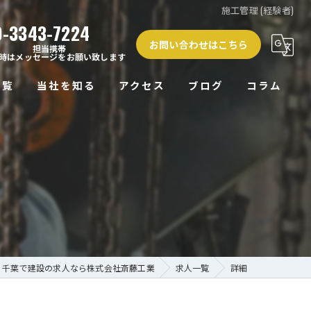
施工管理 (経験者)
0-3343-7224
お問い合わせはこちら
担当携帯
時はメッセージをお願い致します
一覧
当社を知る
アクセス
ブログ
コラム
正社員
未経験
経験者
働きやすい
高収入
千葉で建設の求人なら株式会社斎藤工業
求人一覧
詳細